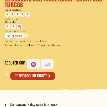
Turcos
Appréciation
★
★
★
★
★
5,0/5 · 1 vote
Difficulté
Pas encore de vote
0
J’ai chanté
Accueil
Répertoire des chants
La marche des tirailleurs / Chant des Turcos
ÉCOUTER SUR :
♡
+
Proposer un chant
1 – Six canons balayaient la plaine