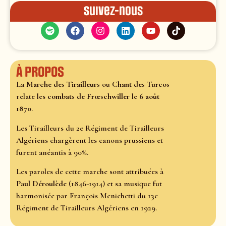
Suivez-nous
À propos
La
Marche des Tirailleurs
ou
Chant des Turcos
relate les
combats de Frœschwiller
le
6 août
1870
.
Les Tirailleurs du 2e Régiment de Tirailleurs
Algériens chargèrent les canons prussiens et
furent anéantis à 90%.
Les paroles de cette marche sont attribuées à
Paul Déroulède
(1846-1914) et sa musique fut
harmonisée par François Menichetti du 13e
Régiment de Tirailleurs Algériens en 1929.