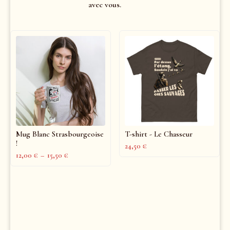
avec vous.
Mug Blanc Strasbourgeoise
T-shirt - Le Chasseur
!
24,50
€
12,00
€
–
15,50
€