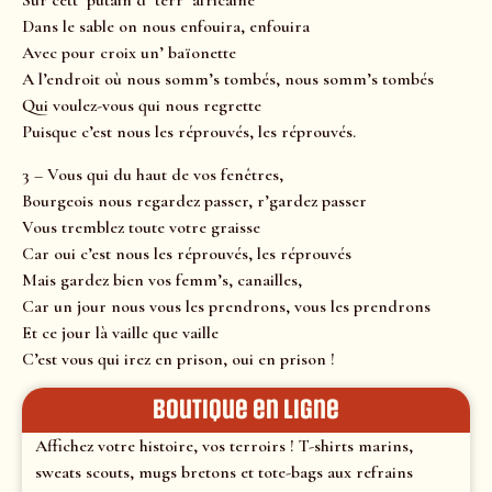
Sur cett’ putain d’ terr’ africaine
Dans le sable on nous enfouira, enfouira
Avec pour croix un’ baïonette
A l’endroit où nous somm’s tombés, nous somm’s tombés
Qui voulez-vous qui nous regrette
Puisque c’est nous les réprouvés, les réprouvés.
3 – Vous qui du haut de vos fenêtres,
Bourgeois nous regardez passer, r’gardez passer
Vous tremblez toute votre graisse
Car oui c’est nous les réprouvés, les réprouvés
Mais gardez bien vos femm’s, canailles,
Car un jour nous vous les prendrons, vous les prendrons
Et ce jour là vaille que vaille
C’est vous qui irez en prison, oui en prison !
Boutique en ligne
Affichez votre histoire, vos terroirs ! T-shirts marins,
sweats scouts, mugs bretons et tote-bags aux refrains