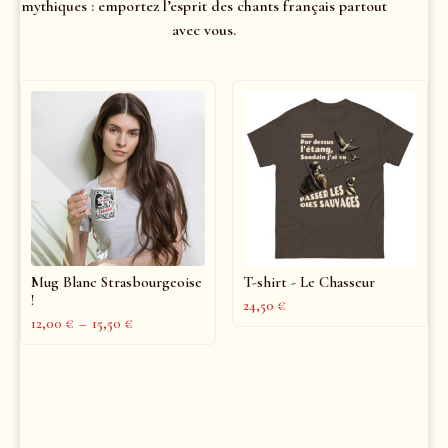
mythiques : emportez l’esprit des chants français partout
avec vous.
Mug Blanc Strasbourgeoise
T-shirt - Le Chasseur
!
24,50
€
12,00
€
–
15,50
€