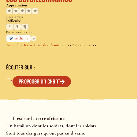
Appréciation
★
★
★
★
★
5,0/5 · 1 vote
Difficulté
Pas encore de vote
0
J’ai chanté
Accueil
Répertoire des chants
Les Bataillonnaires
ÉCOUTER SUR :
♡
+
Proposer un chant
1 – Il est sur la terre africaine
Un bataillon dont les soldats, dont les soldats
Sont tous des gars qu’ont pas eu d’veine