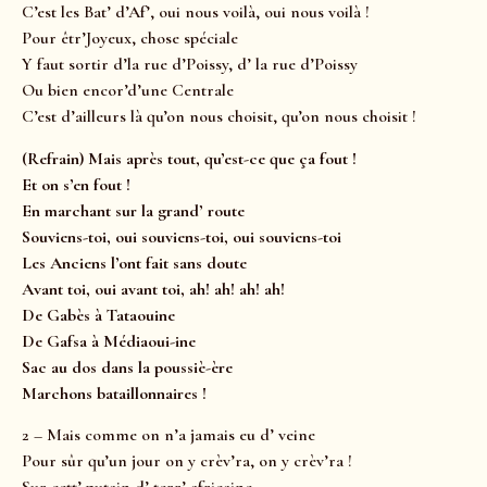
C’est les Bat’ d’Af’, oui nous voilà, oui nous voilà !
Pour êtr’Joyeux, chose spéciale
Y faut sortir d’la rue d’Poissy, d’ la rue d’Poissy
Ou bien encor’d’une Centrale
C’est d’ailleurs là qu’on nous choisit, qu’on nous choisit !
(Refrain) Mais après tout, qu’est-ce que ça fout !
Et on s’en fout !
En marchant sur la grand’ route
Souviens-toi, oui souviens-toi, oui souviens-toi
Les Anciens l’ont fait sans doute
Avant toi, oui avant toi, ah! ah! ah! ah!
De Gabès à Tataouine
De Gafsa à Médiaoui-ine
Sac au dos dans la poussiè-ère
Marchons bataillonnaires !
2 – Mais comme on n’a jamais eu d’ veine
Pour sûr qu’un jour on y crèv’ra, on y crèv’ra !