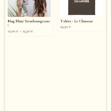
Mug Blanc Strasbourgeoise
T-shirt - Le Chasseur
!
24,50
€
12,00
€
–
15,50
€