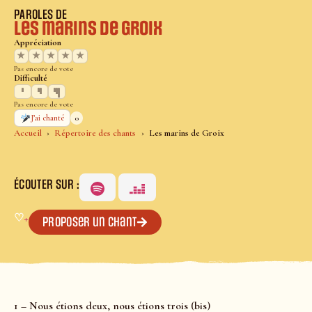
PAROLES DE
Les marins de Groix
Appréciation
★
★
★
★
★
Pas encore de vote
Difficulté
Pas encore de vote
0
J’ai chanté
Accueil
Répertoire des chants
Les marins de Groix
ÉCOUTER SUR :
♡
+
Proposer un chant
1 – Nous étions deux, nous étions trois (bis)