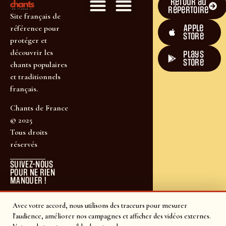
Retour au
répertoire
Site français de
Apple
référence pour
Store
protéger et
découvrir les
plays
store
chants populaires
et traditionnels
français.
Chants de France
© 2025
Tous droits
réservés
SUIVEZ-NOUS
POUR NE RIEN
MANQUER !
Avec votre accord, nous utilisons des traceurs pour mesurer
l'audience, améliorer nos campagnes et afficher des vidéos externes.