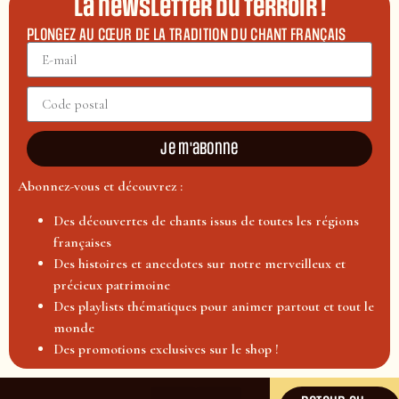
La newsletter du terroir !
PLONGEZ AU CŒUR DE LA TRADITION DU CHANT FRANÇAIS
Je m'abonne
Abonnez-vous et découvrez :
Des découvertes de chants issus de toutes les régions
françaises
Des histoires et anecdotes sur notre merveilleux et
précieux patrimoine
Des playlists thématiques pour animer partout et tout le
monde
Des promotions exclusives sur le shop !