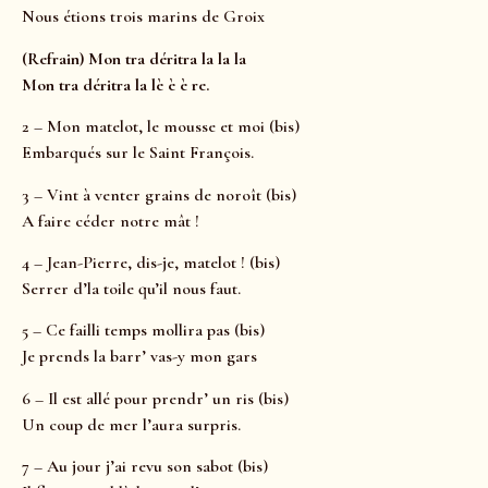
Nous étions trois marins de Groix
(Refrain) Mon tra déritra la la la
Mon tra déritra la lè è è re.
2 – Mon matelot, le mousse et moi (bis)
Embarqués sur le Saint François.
3 – Vint à venter grains de noroît (bis)
A faire céder notre mât !
4 – Jean-Pierre, dis-je, matelot ! (bis)
Serrer d’la toile qu’il nous faut.
5 – Ce failli temps mollira pas (bis)
Je prends la barr’ vas-y mon gars
6 – Il est allé pour prendr’ un ris (bis)
Un coup de mer l’aura surpris.
7 – Au jour j’ai revu son sabot (bis)