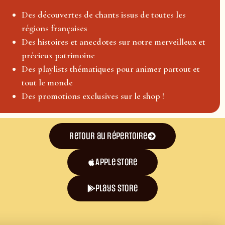
Des découvertes de chants issus de toutes les
régions françaises
Des histoires et anecdotes sur notre merveilleux et
précieux patrimoine
Des playlists thématiques pour animer partout et
tout le monde
Des promotions exclusives sur le shop !
Retour au répertoire
Apple Store
plays store