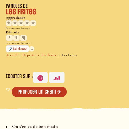
PAROLES DE
Les Frites
Appréciation
★
★
★
★
★
Pas encore de vote
Difficulté
Pas encore de vote
0
J’ai chanté
Accueil
Répertoire des chants
Les Frites
ÉCOUTER SUR :
♡
+
Proposer un chant
1 – On s’en va de bon matin