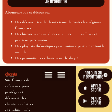
Je m'abonne
Abonnez-vous et découvrez :
Des découvertes de chants issus de toutes les régions
françaises
Des histoires et anecdotes sur notre merveilleux et
précieux patrimoine
Des playlists thématiques pour animer partout et tout le
monde
Des promotions exclusives sur le shop !
Retour au
répertoire
Site français de
Apple
référence pour
Store
protéger et
découvrir les
plays
store
chants populaires
et traditionnels