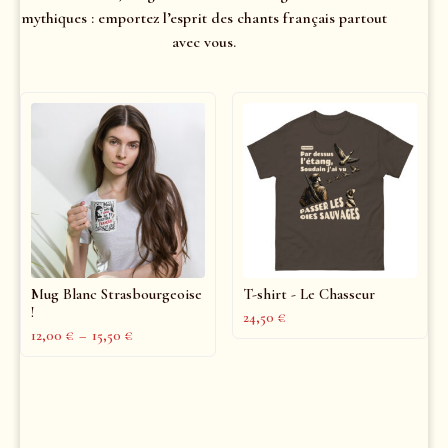
mythiques : emportez l’esprit des chants français partout
avec vous.
Mug Blanc Strasbourgeoise
T-shirt - Le Chasseur
!
24,50
€
12,00
€
–
15,50
€