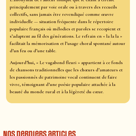
principalement par voie orale ou à travers des recueils
collectifs, sans jamais être revendiqué comme œuvre
individuelle — situation fréquente dans le répertoire
populaire français où mélodies et paroles se recopient et
s’adaptent au fil des générations. Le refrain en « la la la »
facilitait la mémorisation et l’usage choral spontané autour
d’un feu ou d’une table.
Aujourd’hui, « Le vagabond fleuri » appartient à ce fonds
de chansons traditionnelles que les chœurs d’amateurs et
les passionnés de patrimoine vocal continuent de faire
vivre, témoignant d’une poésie populaire attachée à la
beauté du monde rural et à la légèreté du cœur.
Nos derniers articles