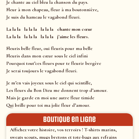
Je chante au ciel bleu la chanson du pays.
Fleur à mon chapeau, fleur à ma boutonnière,
Je suis du hameau le vagabond fleuri.
La la la la la la la la la chante mon cœur
La la la la la la la la la j’aime les fleurs.
Fleuris belle fleur, oui fleuris pour ma belle
Fleuris dans mon cœur sous le ciel infini
Pourquoi tout’ces fleurs pour te fleurir bergère
Je serai toujours le vagabond fleuri.
Je m’en vais joyeux sous le ciel qui scintille,
Les fleurs du Bon Dieu me donnent trop d’amour.
Mais je garde en moi une autre fleur timide
Qui brille pour toi ma jolie fleur d’amour.
Boutique en ligne
Affichez votre histoire, vos terroirs ! T-shirts marins,
sweats scouts, mugs bretons et tote-bags aux refrains