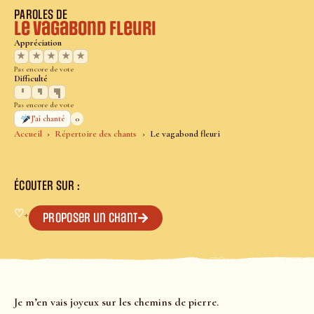
PAROLES DE
Le vagabond fleuri
Appréciation
★
★
★
★
★
Pas encore de vote
Difficulté
Pas encore de vote
0
J’ai chanté
Accueil
Répertoire des chants
Le vagabond fleuri
ÉCOUTER SUR :
♡
+
Proposer un chant
Je m’en vais joyeux sur les chemins de pierre.