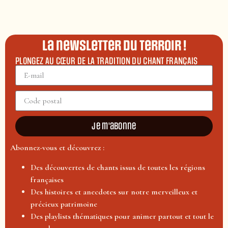
La newsletter du terroir !
PLONGEZ AU CŒUR DE LA TRADITION DU CHANT FRANÇAIS
Je m'abonne
Abonnez-vous et découvrez :
Des découvertes de chants issus de toutes les régions
françaises
Des histoires et anecdotes sur notre merveilleux et
précieux patrimoine
Des playlists thématiques pour animer partout et tout le