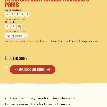
Paris
Appréciation
★
★
★
★
★
Pas encore de vote
Difficulté
Pas encore de vote
0
J’ai chanté
Accueil
Répertoire des chants
Le retour des Princes Français à Paris
ÉCOUTER SUR :
♡
+
Proposer un chant
1 – La paix ramène, Tous les Princes Français
La paix ramène, Tous les Princes Français