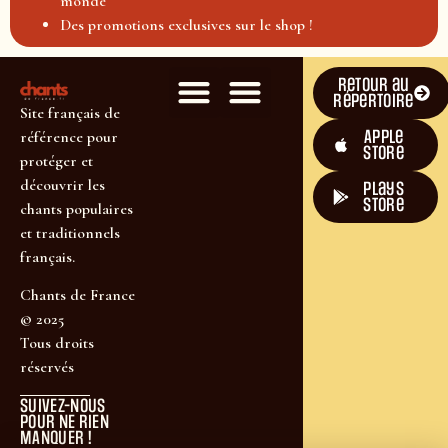
monde
Des promotions exclusives sur le shop !
Retour au
répertoire
Site français de
Apple
référence pour
Store
protéger et
découvrir les
plays
store
chants populaires
et traditionnels
français.
Chants de France
© 2025
Tous droits
réservés
SUIVEZ-NOUS
POUR NE RIEN
MANQUER !