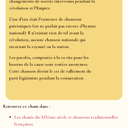
changements de société intervenus pendant la
révolution et l’Empire.
L’un d’eux était l’existence de chansons
patriotiques (on ne parlait pas encore d’hymne
national). Il n’existait rien de tel avant la
révolution, aucune chanson nationale qui
incarnait la royauté ou la nation.
Les paroles, composées à la va vite pour les
besoins de la cause sont restées anonymes.
Cette chanson devint le cri de ralliement du
parti légitimiste pendant la restauration.
Retrouvez ce chant dans :
Les chants du XIXème siècle et chansons traditionnelles
françaises