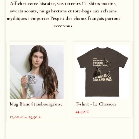
Affichez votre histoire, vos terroirs ! T-shirts marins,
sweats scouts, mugs bretons et tote-bags aux refrains
mythiques : emportez l’esprit des chants français partout
avec vous.
Mug Blanc Strasbourgeoise
T-shirt - Le Chasseur
!
24,50
€
12,00
€
–
15,50
€