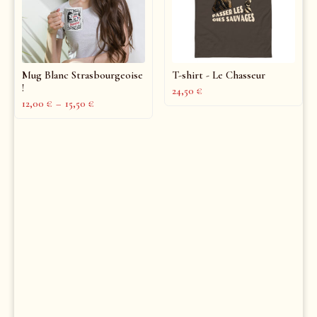
Mug Blanc Strasbourgeoise
T-shirt - Le Chasseur
!
24,50
€
12,00
€
–
15,50
€