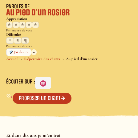
PAROLES DE
Au pied d’un rosier
Appréciation
★
★
★
★
★
Pas encore de vote
Difficulté
Pas encore de vote
0
J’ai chanté
Accueil
Répertoire des chants
Au pied d’un rosier
ÉCOUTER SUR :
♡
+
Proposer un chant
Et dans dix ans je m’en irai