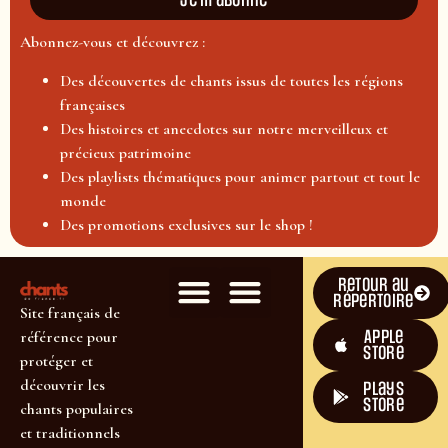
Je m'abonne
Abonnez-vous et découvrez :
Des découvertes de chants issus de toutes les régions
françaises
Des histoires et anecdotes sur notre merveilleux et
précieux patrimoine
Des playlists thématiques pour animer partout et tout le
monde
Des promotions exclusives sur le shop !
Retour au
répertoire
Site français de
Apple
référence pour
Store
protéger et
découvrir les
plays
store
chants populaires
et traditionnels