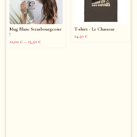
Mug Blanc Strasbourgeoise
T-shirt - Le Chasseur
!
24,50
€
12,00
€
–
15,50
€