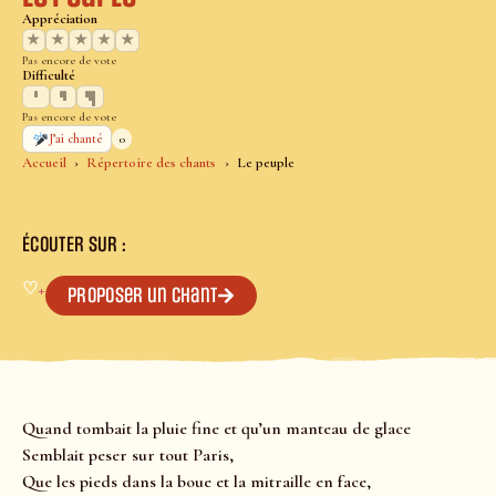
Appréciation
★
★
★
★
★
Pas encore de vote
Difficulté
Pas encore de vote
0
J’ai chanté
Accueil
Répertoire des chants
Le peuple
ÉCOUTER SUR :
♡
+
Proposer un chant
Quand tombait la pluie fine et qu’un manteau de glace
Semblait peser sur tout Paris,
Que les pieds dans la boue et la mitraille en face,