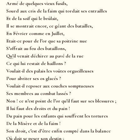
Armé de quelques vieux fusils,
Sourd aux cris de la faim qui tordait ses entrailles
Et de la soif qui le brûlait,
Il se montrait encor, ce géant des batailles,
En Février comme en Juillet,
Etait-ce pour de l’or que sa poitrine nue
S’offrait au feu des bataillons,
Qu’il venait déchirer au pavé de la rue
Ce qui lui restait de haillons ?
Voulait-il des palais les voûtes orgueilleuses
Pour abriter ses os glacés ?
Voulait-il reposer aux couches somptueuses
Ses membres au combat lassés ?
Non ! ce n’est point de l’or qu’il faut sur ses blessures ;
Il lui faut des droits et du pain !
Du pain pour les enfants qui souffrent les tortures
De la Misère et de la faim !
Son droit, c’est d’être enfin compté dans la balance
Où doit se peser son destin ;