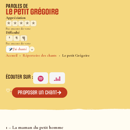
PAROLES DE
Le petit Grégoire
Appréciation
★
★
★
★
★
Pas encore de vote
Difficulté
Pas encore de vote
0
J’ai chanté
Accueil
Répertoire des chants
Le petit Grégoire
ÉCOUTER SUR :
♡
+
Proposer un chant
1 – La maman du petit homme