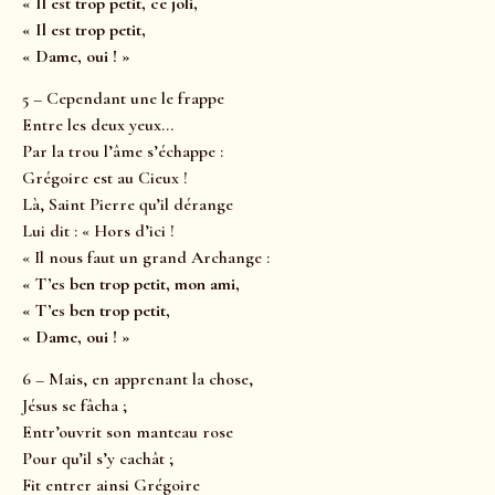
« Il est trop petit, ce joli,
« Il est trop petit,
« Dame, oui ! »
5 – Cependant une le frappe
Entre les deux yeux…
Par la trou l’âme s’échappe :
Grégoire est au Cieux !
Là, Saint Pierre qu’il dérange
Lui dit : « Hors d’ici !
« Il nous faut un grand Archange :
« T’es ben trop petit, mon ami,
« T’es ben trop petit,
« Dame, oui ! »
6 – Mais, en apprenant la chose,
Jésus se fâcha ;
Entr’ouvrit son manteau rose
Pour qu’il s’y cachât ;
Fit entrer ainsi Grégoire