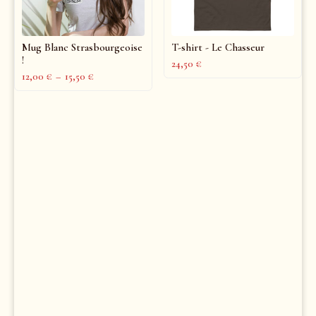
Mug Blanc Strasbourgeoise
T-shirt - Le Chasseur
!
24,50
€
12,00
€
–
15,50
€