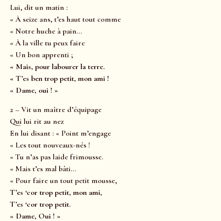
Lui, dit un matin :
« À seize ans, t’es haut tout comme
« Notre huche à pain…
« À la ville tu peux faire
« Un bon apprenti ;
« Mais, pour labourer la terre.
« T’es ben trop petit, mon ami !
« Dame, oui ! »
2 – Vit un maître d’équipage
Qui lui rit au nez
En lui disant : « Point m’engage
« Les tout nouveaux-nés !
« Tu n’as pas laide frimousse.
« Mais t’es mal bâti…
« Pour faire un tout petit mousse,
T’es ‘cor trop petit, mon ami,
T’es ‘cor trop petit.
« Dame, Oui ! »