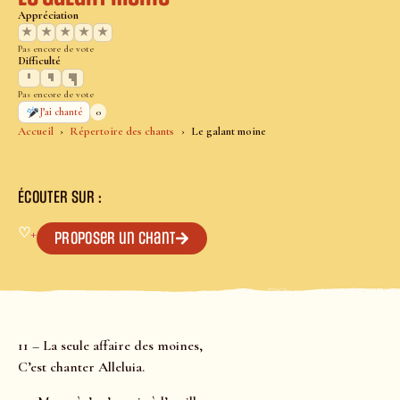
Appréciation
★
★
★
★
★
Pas encore de vote
Difficulté
Pas encore de vote
0
J’ai chanté
Accueil
Répertoire des chants
Le galant moine
ÉCOUTER SUR :
♡
+
Proposer un chant
11 – La seule affaire des moines,
C’est chanter Alleluia.