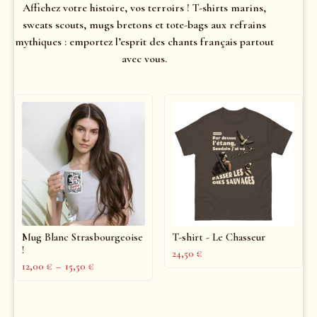
Affichez votre histoire, vos terroirs ! T-shirts marins,
sweats scouts, mugs bretons et tote-bags aux refrains
mythiques : emportez l’esprit des chants français partout
avec vous.
Mug Blanc Strasbourgeoise
T-shirt - Le Chasseur
!
24,50
€
12,00
€
–
15,50
€