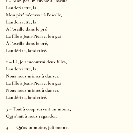
1 – Mon pèr’ m’envoie à l’oseille,
Landerirette, la !
Mon pèr’ m’envoie à l’oseille,
Landerirette, la !
À l’oseille dans le pré
La fille à Jean-Pierre, lon gai
À l’oseille dans le pré,
Landérira, landeriré.
2 – Là, je rencontrai deux filles,
Landerirette, la !
Nous nous mîmes à danser.
La fille à Jean-Pierre, lon gai
Nous nous mîmes à danser.
Landérira, landeriré.
3 – Tout à coup survint un moine,
Qui s’mit à nous regarder.
4 – – Qu’as-tu moine, joli moine,