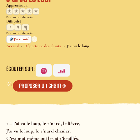
Appréciation
★
★
★
★
★
Pas encore de vote
Difficulté
Pas encore de vote
0
J’ai chanté
Accueil
Répertoire des chants
J’ai vu le loup
ÉCOUTER SUR :
♡
+
Proposer un chant
1 – J’ai vu le loup, le r’nard, le lièvre,
J’ai vu le loup, le r’nard cheuler.
C’est moi-même qui les ai r’beuillés.