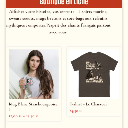
Boutique en ligne
Affichez votre histoire, vos terroirs ! T-shirts marins,
sweats scouts, mugs bretons et tote-bags aux refrains
mythiques : emportez l’esprit des chants français partout
avec vous.
Mug Blanc Strasbourgeoise
T-shirt - Le Chasseur
!
24,50
€
12,00
€
–
15,50
€