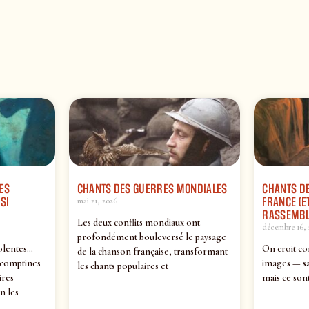
ES
CHANTS DES GUERRES MONDIALES
CHANTS DE
SI
FRANCE (ET
mai 21, 2026
RASSEMBL
Les deux conflits mondiaux ont
décembre 16, 
profondément bouleversé le paysage
olentes…
On croit co
de la chanson française, transformant
 comptines
images — sa
les chants populaires et
ires
mais ce sont
n les