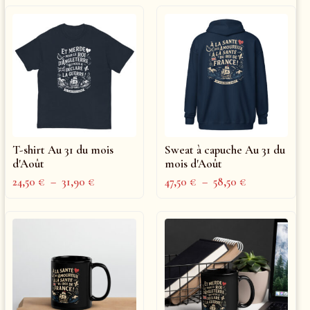
T-shirt Au 31 du mois
Sweat à capuche Au 31 du
d'Août
mois d'Août
24,50
€
–
31,90
€
47,50
€
–
58,50
€