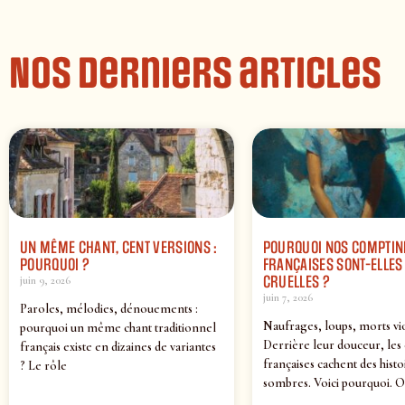
Nos derniers articles
UN MÊME CHANT, CENT VERSIONS :
POURQUOI NOS COMPTIN
POURQUOI ?
FRANÇAISES SONT-ELLES 
CRUELLES ?
juin 9, 2026
juin 7, 2026
Paroles, mélodies, dénouements :
Naufrages, loups, morts vi
pourquoi un même chant traditionnel
Derrière leur douceur, les
français existe en dizaines de variantes
françaises cachent des histo
? Le rôle
sombres. Voici pourquoi. O