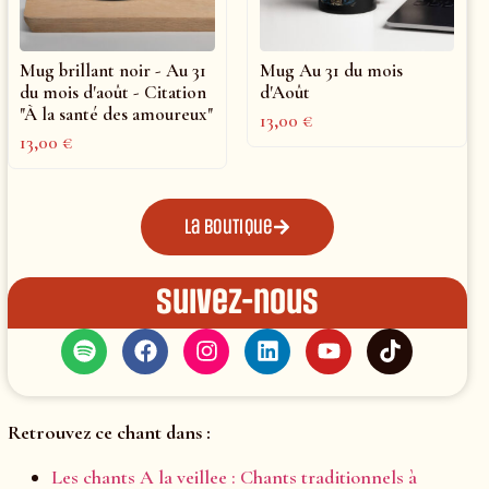
Mug brillant noir - Au 31
Mug Au 31 du mois
du mois d'août - Citation
d'Août
"À la santé des amoureux"
13,00
€
13,00
€
La boutique
Suivez-nous
Retrouvez ce chant dans :
Les chants A la veillee : Chants traditionnels à