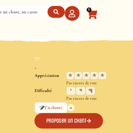
0
♡
+
★
★
★
★
★
Appréciation
Pas encore de vote
Difficulté
Pas encore de vote
0
J’ai chanté
Proposer un chant