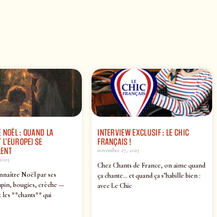
 NOËL : QUAND LA
INTERVIEW EXCLUSIF : LE CHIC
 L’EUROPE) SE
FRANÇAIS !
ENT
novembre 27, 2025
2025
Chez Chants de France, on aime quand
nnaître Noël par ses
ça chante… et quand ça s’habille bien :
pin, bougies, crèche —
avec Le Chic
 les **chants** qui