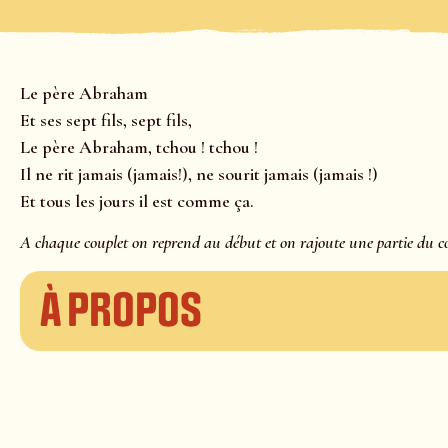
Le père Abraham
Et ses sept fils, sept fils,
Le père Abraham, tchou ! tchou !
Il ne rit jamais (jamais!), ne sourit jamais (jamais !)
Et tous les jours il est comme ça.
A chaque couplet on reprend au début et on rajoute une partie du c
À propos