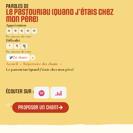
PAROLES DE
Le pastouriau (quand j’étais chez
mon père)
Appréciation
★
★
★
★
★
Pas encore de vote
Difficulté
Pas encore de vote
0
J’ai chanté
Accueil
Répertoire des chants
Le pastouriau (quand j’étais chez mon père)
ÉCOUTER SUR :
♡
+
Proposer un chant