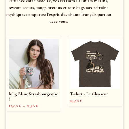
Affichez votre histoire, vos terroirs ! T-shirts marins,
sweats scouts, mugs bretons et tote-bags aux refrains
mythiques : emportez l’esprit des chants français partout
avec vous.
Mug Blanc Strasbourgeoise
T-shirt - Le Chasseur
!
24,50
€
12,00
€
–
15,50
€