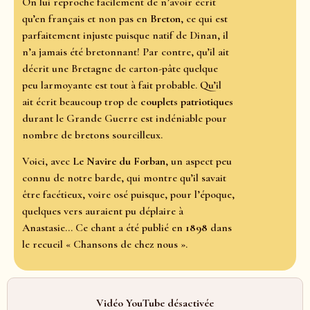
On lui reproche facilement de n’avoir écrit
qu’en français et non pas en
Breton
, ce qui est
parfaitement injuste puisque natif de Dinan, il
n’a jamais été bretonnant! Par contre, qu’il ait
décrit une Bretagne de carton-pâte quelque
peu larmoyante est tout à fait probable. Qu’il
ait écrit beaucoup trop de
couplets patriotiques
durant le Grande Guerre est indéniable pour
nombre de bretons sourcilleux.
Voici, avec
Le Navire du Forban
, un aspect peu
connu de notre barde, qui montre qu’il savait
être facétieux, voire osé puisque, pour l’époque,
quelques vers auraient pu déplaire à
Anastasie… Ce chant a été publié en
1898
dans
le recueil « Chansons de chez nous ».
Vidéo YouTube désactivée