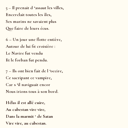
5 – Il prenait d ‘assaut les villes,
Encerclait toutes les îles,
Ses marins ne savaient plus
Que faire de leurs écus.
6 – Un jour une flotte entière,
Autour de lui fit croisière :
Le Navire fut vendu
Et le forban fut pendu.
7 – Ils ont bien fait de l ‘occire,
Ce sacripant ce vampire,
Car s ‘il naviguait encor
Nous irions tous à son bord.
Hélas il est allé cuire,
Au cabestan vire vire,
Dans la marmit ‘ de Satan
Vire vire, au cabestan.