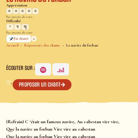
Appréciation
★
★
★
★
★
Pas encore de vote
Difficulté
Pas encore de vote
0
J’ai chanté
Accueil
Répertoire des chants
Le navire du forban
ÉCOUTER SUR :
♡
+
Proposer un chant
(Refrain) C ‘était un fameux navire, Au cabestan vire vire,
Que la navire au forban Vire vire au cabestan
Que la navire au forban Vire vire au cabestan