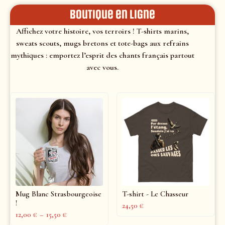
Boutique en ligne
Affichez votre histoire, vos terroirs ! T-shirts marins,
sweats scouts, mugs bretons et tote-bags aux refrains
mythiques : emportez l’esprit des chants français partout
avec vous.
Mug Blanc Strasbourgeoise
T-shirt - Le Chasseur
!
24,50
€
12,00
€
–
15,50
€