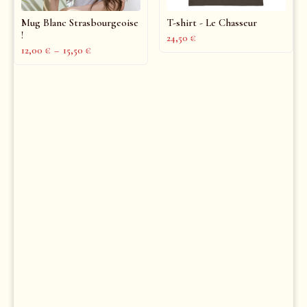
Mug Blanc Strasbourgeoise
T-shirt - Le Chasseur
!
24,50
€
12,00
€
–
15,50
€