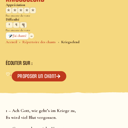
Appréciation
★
★
★
★
★
Pas encore de vote
Difficulté
Pas encore de vote
0
J’ai chanté
Accueil
Répertoire des chants
Kriegselend
ÉCOUTER SUR :
♡
+
Proposer un chant
1 – Ach Gott, wie geht’s im Kriege zu,
Es wird viel Blut vergossen.