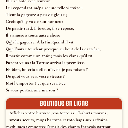
Elle se hâte avec lenteur.
Lui cependant méprise une telle victoire ;
Tient la gageure à peu de gloire ;
Croit qu’il y va de son honneur
De partir tard. Il broute, il se repose,
Il s’amuse à toute autre chose
Qu’à la gageure. À la fin, quand il vit
Que l’autre touchait presque au bout de la carrière,
Il partit comme un trait ; mais les élans qu’il fit
Furent vains : la Tortue arriva la première.
Eh bien, lui cria-t-elle, n’avais-je pas raison ?
De quoi vous sert votre vitesse ?
Moi l’emporter ! et que serait-ce
Si vous portiez une maison ?
Boutique en ligne
Affichez votre histoire, vos terroirs ! T-shirts marins,
sweats scouts, mugs bretons et tote-bags aux refrains
mythiques : emportez l’esprit des chants français partout