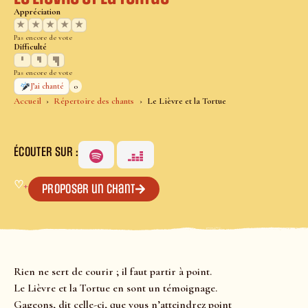
Appréciation
★
★
★
★
★
Pas encore de vote
Difficulté
Pas encore de vote
0
J’ai chanté
Accueil
Répertoire des chants
Le Lièvre et la Tortue
ÉCOUTER SUR :
♡
+
Proposer un chant
Rien ne sert de courir ; il faut partir à point.
Le Lièvre et la Tortue en sont un témoignage.
Gageons, dit celle-ci, que vous n’atteindrez point