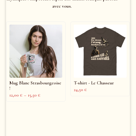
avec vous.
Mug Blanc Strasbourgeoise
T-shirt - Le Chasseur
!
24,50
€
12,00
€
–
15,50
€