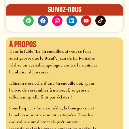
Suivez-nous
À propos
Dans la fable "
La Grenouille qui veut se faire
aussi grosse que le Bœuf
",
Jean de La Fontaine
réalise un véritable apologue contre la
vanité
et
l’ambition
démesurée
.
L’histoire est celle d’une
Grenouille
qui, ayant
l’envie de ressembler à un
Bœuf
, se grossit
tellement qu’elle finit par éclater !
Sous l’aspect d’une comédie, la
bourgeoisie
et
la
noblesse
sont vivement critiquées. Tous les
individus sont d’éternels prétentieux
insatisfaits : les bourgeois envient les nobles, la