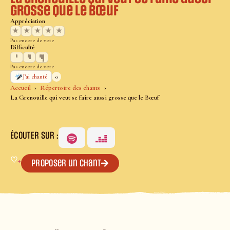
grosse que le Bœuf
Appréciation
★
★
★
★
★
Pas encore de vote
Difficulté
Pas encore de vote
0
J’ai chanté
Accueil
Répertoire des chants
La Grenouille qui veut se faire aussi grosse que le Bœuf
ÉCOUTER SUR :
♡
+
Proposer un chant