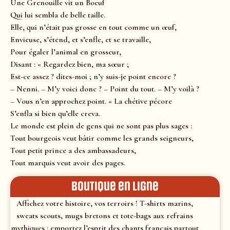
Une Grenouille vit un Boeuf
Qui lui sembla de belle taille.
Elle, qui n’était pas grosse en tout comme un œuf,
Envieuse, s’étend, et s’enfle, et se travaille,
Pour égaler l’animal en grosseur,
Disant : « Regardez bien, ma sœur ;
Est-ce assez ? dites-moi ; n’y suis-je point encore ?
– Nenni. – M’y voici donc ? – Point du tout. – M’y voilà ?
– Vous n’en approchez point. « La chétive pécore
S’enfla si bien qu’elle creva.
Le monde est plein de gens qui ne sont pas plus sages :
Tout bourgeois veut bâtir comme les grands seigneurs,
Tout petit prince a des ambassadeurs,
Tout marquis veut avoir des pages.
Boutique en ligne
Affichez votre histoire, vos terroirs ! T-shirts marins,
sweats scouts, mugs bretons et tote-bags aux refrains
mythiques : emportez l’esprit des chants français partout