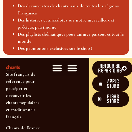
Des découvertes de chants issus de toutes les régions
françaises
Des histoires et anecdotes sur notre merveilleux et
précieux patrimoine
Des playlists thématiques pour animer partout et tout le
monde
Des promotions exclusives sur le shop !
Retour au
répertoire
Site français de
Apple
référence pour
Store
protéger et
découvrir les
plays
store
chants populaires
et traditionnels
français.
Chants de France