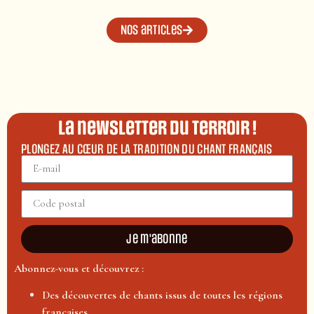
Nos articles
La newsletter du terroir !
PLONGEZ AU CŒUR DE LA TRADITION DU CHANT FRANÇAIS
Je m'abonne
Abonnez-vous et découvrez :
Des découvertes de chants issus de toutes les régions
françaises