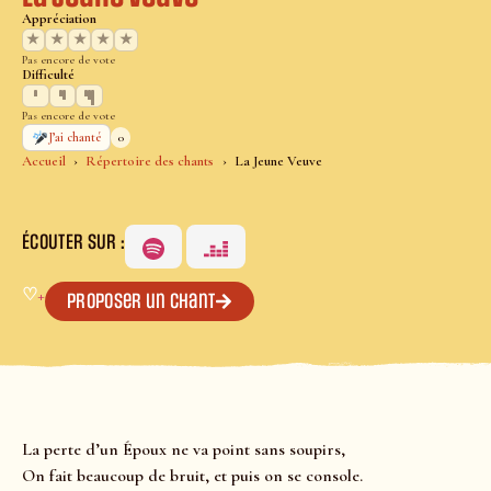
Appréciation
★
★
★
★
★
Pas encore de vote
Difficulté
Pas encore de vote
0
J’ai chanté
Accueil
Répertoire des chants
La Jeune Veuve
ÉCOUTER SUR :
♡
+
Proposer un chant
La perte d’un Époux ne va point sans soupirs,
On fait beaucoup de bruit, et puis on se console.