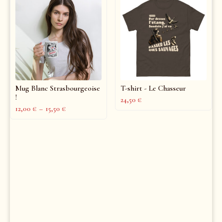
Mug Blanc Strasbourgeoise
T-shirt - Le Chasseur
!
24,50
€
12,00
€
–
15,50
€