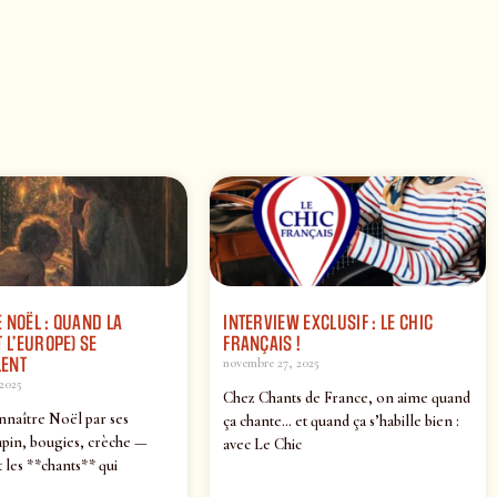
 NOËL : QUAND LA
INTERVIEW EXCLUSIF : LE CHIC
 L’EUROPE) SE
FRANÇAIS !
ENT
novembre 27, 2025
2025
Chez Chants de France, on aime quand
nnaître Noël par ses
ça chante… et quand ça s’habille bien :
pin, bougies, crèche —
avec Le Chic
 les **chants** qui