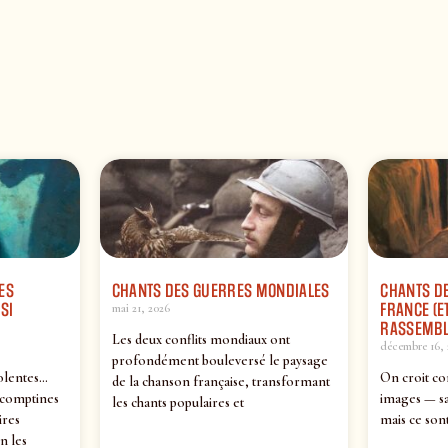
ES
CHANTS DES GUERRES MONDIALES
CHANTS DE
SI
FRANCE (ET
mai 21, 2026
RASSEMBL
Les deux conflits mondiaux ont
décembre 16, 
profondément bouleversé le paysage
olentes…
On croit co
de la chanson française, transformant
 comptines
images — sa
les chants populaires et
ires
mais ce sont
n les