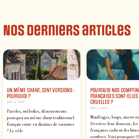
Nos derniers articles
UN MÊME CHANT, CENT VERSIONS :
POURQUOI NOS COMPTIN
POURQUOI ?
FRANÇAISES SONT-ELLES 
CRUELLES ?
juin 9, 2026
juin 7, 2026
Paroles, mélodies, dénouements :
Naufrages, loups, morts vi
pourquoi un même chant traditionnel
Derrière leur douceur, les
français existe en dizaines de variantes
françaises cachent des histo
? Le rôle
sombres. Voici pourquoi. O