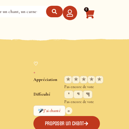
0
♡
+
★
★
★
★
★
Appréciation
Pas encore de vote
Difficulté
Pas encore de vote
0
J’ai chanté
Proposer un chant