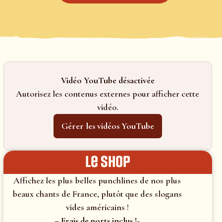
Vidéo YouTube désactivée
Autorisez les contenus externes pour afficher cette
vidéo.
Gérer les vidéos YouTube
le shop
Affichez les plus belles punchlines de nos plus
beaux chants de France, plutôt que des slogans
vides américains !
– Frais de ports inclus !-