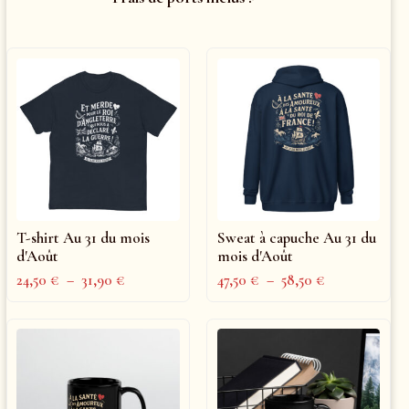
T-shirt Au 31 du mois
Sweat à capuche Au 31 du
d'Août
mois d'Août
24,50
€
–
31,90
€
47,50
€
–
58,50
€