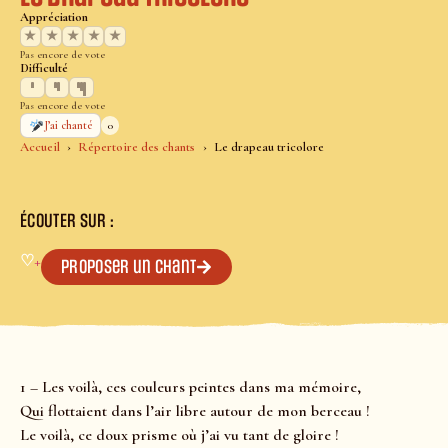
Appréciation
★
★
★
★
★
Pas encore de vote
Difficulté
Pas encore de vote
0
J’ai chanté
Accueil
Répertoire des chants
Le drapeau tricolore
ÉCOUTER SUR :
♡
+
Proposer un chant
1 – Les voilà, ces couleurs peintes dans ma mémoire,
Qui flottaient dans l’air libre autour de mon berceau !
Le voilà, ce doux prisme où j’ai vu tant de gloire !