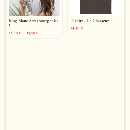
Mug Blanc Strasbourgeoise
T-shirt - Le Chasseur
!
24,50
€
12,00
€
–
15,50
€