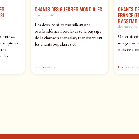
ES
CHANTS DES GUERRES MONDIALES
CHANTS DE
SI
FRANCE (ET
mai 21, 2026
RASSEMBL
Les deux conflits mondiaux ont
décembre 16, 
profondément bouleversé le paysage
olentes…
On croit co
de la chanson française, transformant
 comptines
images — sa
les chants populaires et
ires
mais ce sont
n les
Lire la suite »
Lire la suite »