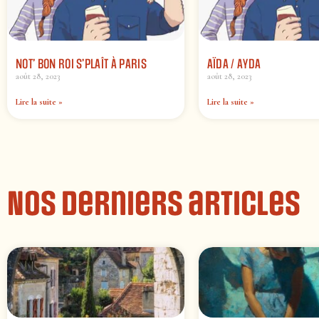
NOT’ BON ROI S’PLAÎT À PARIS
AÏDA / AYDA
août 28, 2023
août 28, 2023
Lire la suite »
Lire la suite »
Nos derniers articles