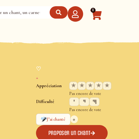
0
♡
+
★
★
★
★
★
Appréciation
Pas encore de vote
Difficulté
Pas encore de vote
0
J’ai chanté
Proposer un chant