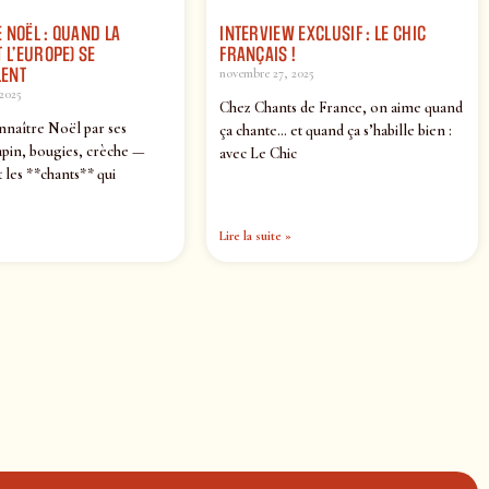
 NOËL : QUAND LA
INTERVIEW EXCLUSIF : LE CHIC
 L’EUROPE) SE
FRANÇAIS !
ENT
novembre 27, 2025
2025
Chez Chants de France, on aime quand
nnaître Noël par ses
ça chante… et quand ça s’habille bien :
pin, bougies, crèche —
avec Le Chic
 les **chants** qui
Lire la suite »