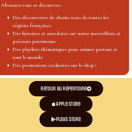
Abonnez-vous et découvrez :
Des découvertes de chants issus de toutes les
régions françaises
Des histoires et anecdotes sur notre merveilleux et
précieux patrimoine
Des playlists thématiques pour animer partout et
tout le monde
Des promotions exclusives sur le shop !
Retour au répertoire
Apple Store
plays store