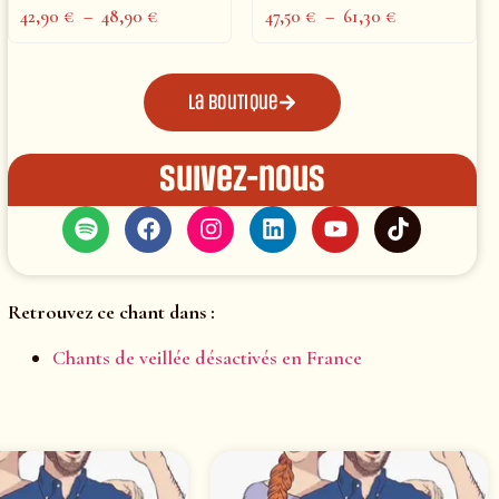
42,90
€
–
48,90
€
47,50
€
–
61,30
€
La boutique
Suivez-nous
Retrouvez ce chant dans :
Chants de veillée désactivés en France