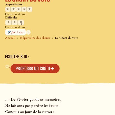
Appréciation
★
★
★
★
★
Pas encore de vote
Difficulté
Pas encore de vote
0
J’ai chanté
Accueil
Répertoire des chants
Le Chant du vote
ÉCOUTER SUR :
♡
+
Proposer un chant
1 – De Février gardons mémoire,
Ne laissons pas perdre les fruits
Conquis au jour de la victoire