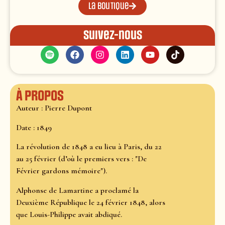
La boutique
Suivez-nous
À propos
Auteur : Pierre Dupont
Date : 1849
La révolution de 1848 a eu lieu à Paris, du 22
au 25 février (d’où le premiers vers : "De
Février gardons mémoire").
Alphonse de Lamartine a proclamé la
Deuxième République le 24 février 1848, alors
que Louis-Philippe avait abdiqué.