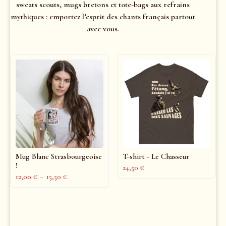
sweats scouts, mugs bretons et tote-bags aux refrains
mythiques : emportez l’esprit des chants français partout
avec vous.
Mug Blanc Strasbourgeoise
T-shirt - Le Chasseur
!
24,50
€
12,00
€
–
15,50
€