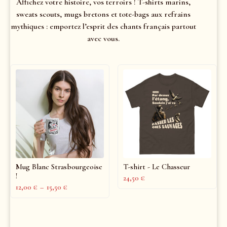
Affichez votre histoire, vos terroirs ! T-shirts marins,
sweats scouts, mugs bretons et tote-bags aux refrains
mythiques : emportez l’esprit des chants français partout
avec vous.
Mug Blanc Strasbourgeoise
T-shirt - Le Chasseur
!
24,50
€
12,00
€
–
15,50
€