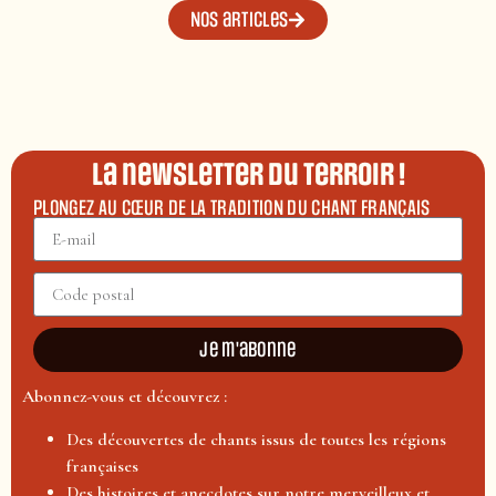
Nos articles
La newsletter du terroir !
PLONGEZ AU CŒUR DE LA TRADITION DU CHANT FRANÇAIS
Je m'abonne
Abonnez-vous et découvrez :
Des découvertes de chants issus de toutes les régions
françaises
Des histoires et anecdotes sur notre merveilleux et