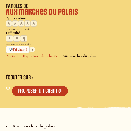
PAROLES DE
Aux marches du palais
Appréciation
★
★
★
★
★
Pas encore de vote
Difficulté
Pas encore de vote
0
J’ai chanté
Accueil
Répertoire des chants
Aux marches du palais
ÉCOUTER SUR :
♡
+
Proposer un chant
1 – Aux marches du palais.