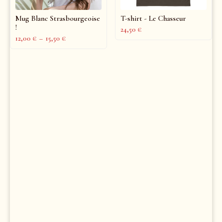
Mug Blanc Strasbourgeoise
T-shirt - Le Chasseur
!
24,50
€
12,00
€
–
15,50
€