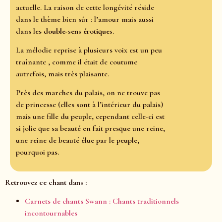
actuelle. La raison de cette longévité réside
dans le thème bien sûr : l’amour mais aussi
dans les
double-sens érotiques
.
La mélodie reprise à plusieurs voix est un peu
traînante , comme il était de coutume
autrefois, mais très plaisante.
Près des marches du palais, on ne trouve pas
de princesse (elles sont à l’intérieur du palais)
mais une fille du peuple, cependant celle-ci est
si jolie que sa beauté en fait presque une reine,
une reine de beauté élue par le peuple,
pourquoi pas.
Retrouvez ce chant dans :
Carnets de chants Swann : Chants traditionnels
incontournables