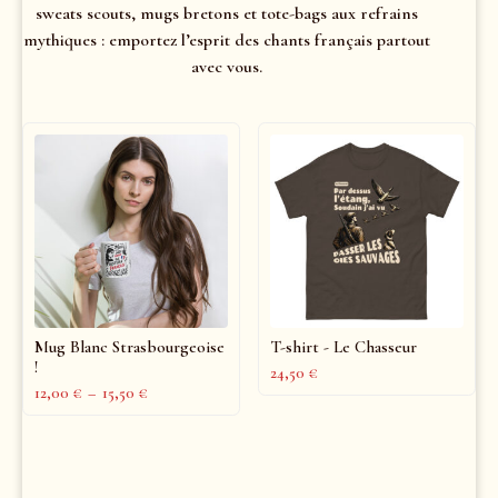
sweats scouts, mugs bretons et tote-bags aux refrains
mythiques : emportez l’esprit des chants français partout
avec vous.
Mug Blanc Strasbourgeoise
T-shirt - Le Chasseur
!
24,50
€
12,00
€
–
15,50
€