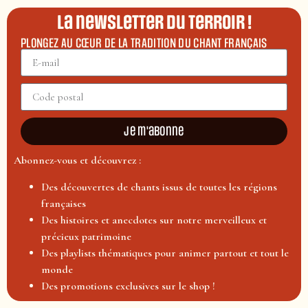
La newsletter du terroir !
PLONGEZ AU CŒUR DE LA TRADITION DU CHANT FRANÇAIS
Je m'abonne
Abonnez-vous et découvrez :
Des découvertes de chants issus de toutes les régions
françaises
Des histoires et anecdotes sur notre merveilleux et
précieux patrimoine
Des playlists thématiques pour animer partout et tout le
monde
Des promotions exclusives sur le shop !