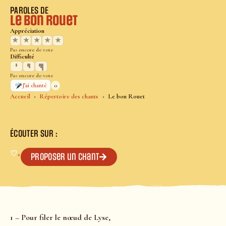
PAROLES DE
Le bon Rouet
Appréciation
★
★
★
★
★
Pas encore de vote
Difficulté
Pas encore de vote
0
J’ai chanté
Accueil
Répertoire des chants
Le bon Rouet
ÉCOUTER SUR :
♡
+
Proposer un chant
1 – Pour filer le nœud de Lyse,