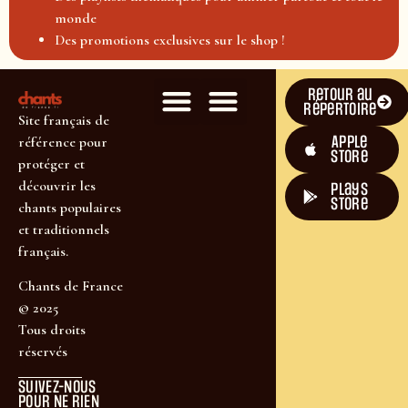
monde
Des promotions exclusives sur le shop !
Retour au
répertoire
Site français de
Apple
référence pour
Store
protéger et
découvrir les
plays
store
chants populaires
et traditionnels
français.
Chants de France
© 2025
Tous droits
réservés
SUIVEZ-NOUS
POUR NE RIEN