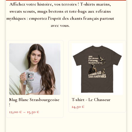
Affichez votre histoire, vos terroirs ! T-shirts marins,
sweats scouts, mugs bretons et tote-bags aux refrains
mythiques : emportez l’esprit des chants français partout
avec vous.
Mug Blanc Strasbourgeoise
T-shirt - Le Chasseur
!
24,50
€
12,00
€
–
15,50
€