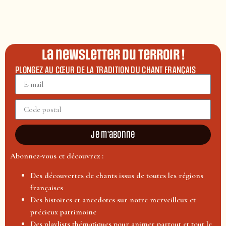
La newsletter du terroir !
PLONGEZ AU CŒUR DE LA TRADITION DU CHANT FRANÇAIS
Je m'abonne
Abonnez-vous et découvrez :
Des découvertes de chants issus de toutes les régions
françaises
Des histoires et anecdotes sur notre merveilleux et
précieux patrimoine
Des playlists thématiques pour animer partout et tout le