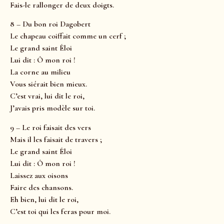
Fais-le rallonger de deux doigts.
8 – Du bon roi Dagobert
Le chapeau coiffait comme un cerf ;
Le grand saint Éloi
Lui dit : Ô mon roi !
La corne au milieu
Vous siérait bien mieux.
C’est vrai, lui dit le roi,
J’avais pris modèle sur toi.
9 – Le roi faisait des vers
Mais il les faisait de travers ;
Le grand saint Éloi
Lui dit : Ô mon roi !
Laissez aux oisons
Faire des chansons.
Eh bien, lui dit le roi,
C’est toi qui les feras pour moi.