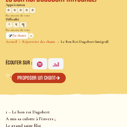
Appréciation
★
★
★
★
★
Pas encore de vote
Difficulté
Pas encore de vote
0
J’ai chanté
Accueil
Répertoire des chants
Le Bon Roi Dagobert (intégral)
ÉCOUTER SUR :
♡
+
Proposer un chant
1 – Le bon roi Dagobert
A mis sa culotte à l’envers ;
Le grand saint Éloi