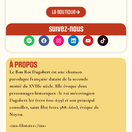
La boutique
Suivez-nous
À propos
Le Bon Roi Dagobert
est une chanson
parodique française datant de la seconde
moitié du XVIIIe siècle. Elle évoque deux
personnages historiques : le roi mérovingien
Dagobert Ier (vers 600–639) et son principal
conseiller, saint Éloi (vers 588–660), évêque de
Noyon.
<ins>Histoire</ins>