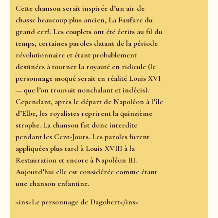
Cette chanson serait inspirée d’un air de
chasse beaucoup plus ancien, La Fanfare du
grand cerf. Les couplets ont été écrits au fil du
temps, certaines paroles datant de la période
révolutionnaire et étant probablement
destinées à tourner la royauté en ridicule (le
personnage moqué serait en réalité Louis XVI
— que l’on trouvait nonchalant et indécis).
Cependant, après le départ de Napoléon à l’île
d’Elbe, les royalistes reprirent la quinzième
strophe. La chanson fut donc interdite
pendant les Cent-Jours. Les paroles furent
appliquées plus tard à Louis XVIII à la
Restauration et encore à Napoléon III.
Aujourd’hui elle est considérée comme étant
une chanson enfantine.
<ins>Le personnage de Dagobert</ins>