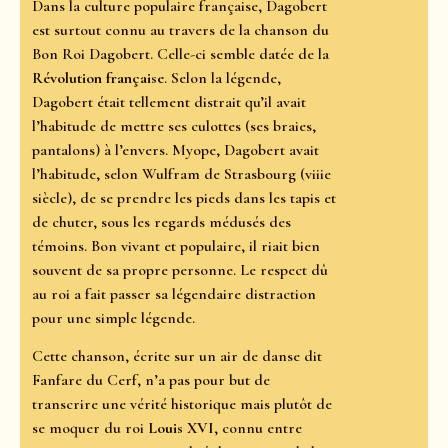
Dans la culture populaire française, Dagobert
est surtout connu au travers de la chanson du
Bon Roi Dagobert. Celle-ci semble datée de la
Révolution française
. Selon la légende,
Dagobert était tellement distrait qu’il avait
l’habitude de mettre ses culottes (ses braies,
pantalons) à l’envers. Myope, Dagobert avait
l’habitude, selon Wulfram de Strasbourg (viiie
siècle), de se prendre les pieds dans les tapis et
de chuter, sous les regards médusés des
témoins. Bon vivant et populaire, il riait bien
souvent de sa propre personne. Le respect dû
au roi a fait passer sa légendaire distraction
pour une simple légende.
Cette chanson, écrite sur un air de danse dit
Fanfare du Cerf, n’a pas pour but de
transcrire une vérité historique mais plutôt de
se moquer du roi
Louis XVI
, connu entre