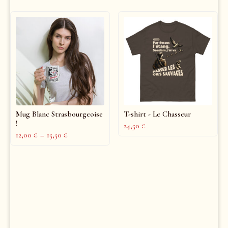
Mug Blanc Strasbourgeoise
T-shirt - Le Chasseur
!
24,50
€
12,00
€
–
15,50
€