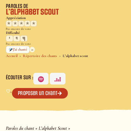
PAROLES DE
L’alphabet scout
Appréciation
★
★
★
★
★
Pas encore de vote
Difficulté
Pas encore de vote
0
J’ai chanté
Accueil
Répertoire des chants
L’alphabet scout
ÉCOUTER SUR :
♡
+
Proposer un chant
Paroles du chant « L’alphabet Scout »