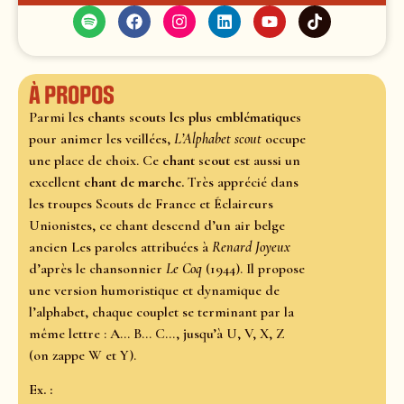
À propos
Parmi les
chants scouts les plus emblématiques
pour animer les veillées,
L’Alphabet scout
occupe
une place de choix. Ce
chant scout
est aussi un
excellent
chant de marche.
Très apprécié dans
les troupes Scouts de France et Éclaireurs
Unionistes, ce chant descend d’un air belge
ancien Les paroles attribuées à
Renard Joyeux
d’après le chansonnier
Le Coq
(1944). Il propose
une version humoristique et dynamique de
l’alphabet, chaque couplet se terminant par la
même lettre : A… B… C…, jusqu’à U, V, X, Z
(on zappe W et Y).
Ex. :