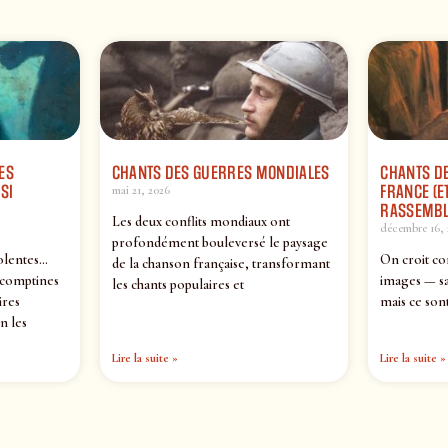
ES
CHANTS DES GUERRES MONDIALES
CHANTS DE
SI
FRANCE (ET
mai 21, 2026
RASSEMBL
Les deux conflits mondiaux ont
décembre 16, 
profondément bouleversé le paysage
olentes…
On croit co
de la chanson française, transformant
 comptines
images — sa
les chants populaires et
ires
mais ce sont
n les
Lire la suite »
Lire la suite »