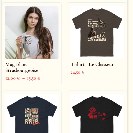
Mug Blanc
T-shirt - Le Chasseur
Strasbourgeoise !
24,50
€
12,00
€
–
15,50
€