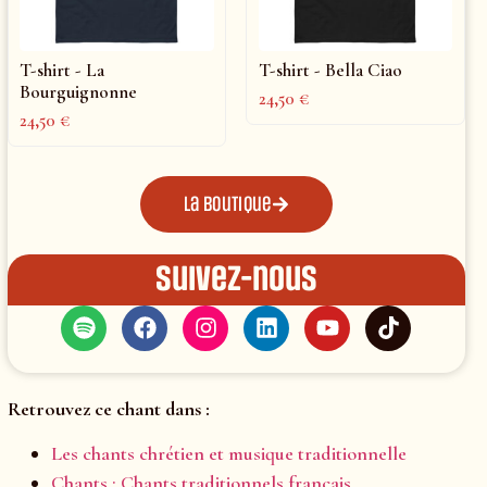
T-shirt - La
T-shirt - Bella Ciao
Bourguignonne
24,50
€
24,50
€
La boutique
Suivez-nous
Retrouvez ce chant dans :
Les chants chrétien et musique traditionnelle
Chants : Chants traditionnels français