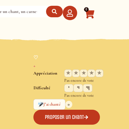
0
♡
+
★
★
★
★
★
Appréciation
Pas encore de vote
Difficulté
Pas encore de vote
0
J’ai chanté
Proposer un chant