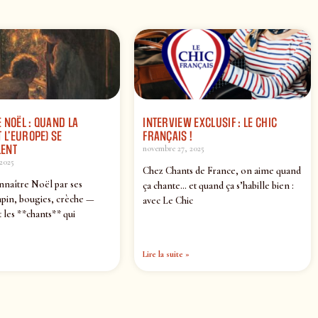
 NOËL : QUAND LA
INTERVIEW EXCLUSIF : LE CHIC
 L’EUROPE) SE
FRANÇAIS !
ENT
novembre 27, 2025
2025
Chez Chants de France, on aime quand
nnaître Noël par ses
ça chante… et quand ça s’habille bien :
pin, bougies, crèche —
avec Le Chic
 les **chants** qui
Lire la suite »