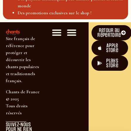
monde
Des promotions exclusives sur le shop !
Retour au
répertoire
Site français de
Apple
référence pour
Store
protéger et
découvrir les
plays
store
chants populaires
et traditionnels
français.
Chants de France
© 2025
Tous droits
réservés
SUIVEZ-NOUS
POUR NE RIEN