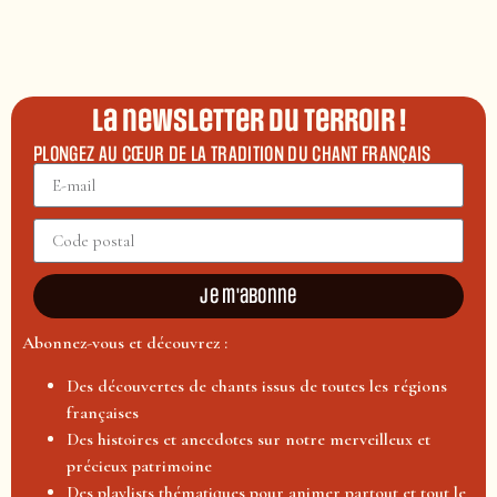
La newsletter du terroir !
PLONGEZ AU CŒUR DE LA TRADITION DU CHANT FRANÇAIS
Je m'abonne
Abonnez-vous et découvrez :
Des découvertes de chants issus de toutes les régions
françaises
Des histoires et anecdotes sur notre merveilleux et
précieux patrimoine
Des playlists thématiques pour animer partout et tout le