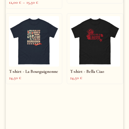
12,00
€
–
15,50
€
T-shirt - La Bourguignonne
T-shirt - Bella Ciao
24,50
€
24,50
€