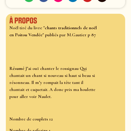
À propos
Noël tiré du livre "
chants traditionnels de noël
en Poitou Vendée
" publiés par M.Gautier p 87
Résumé
J’ai ouï chanter le rossignau Qui
chantait un chant si nouveau si haut si beau si
résonneau. Il m’y rompait la tête tant il
chantait et caquetait. A donc pris ma houlette
pour aller voir Naulet.
Nombre de couplets 12
Nombre de refrains 1