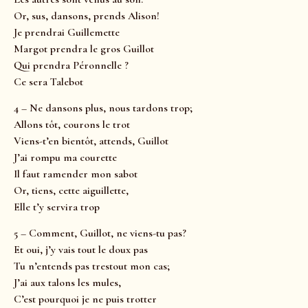
Or, sus, dansons, prends Alison!
Je prendrai Guillemette
Margot prendra le gros Guillot
Qui prendra Péronnelle ?
Ce sera Talebot
4 – Ne dansons plus, nous tardons trop;
Allons tôt, courons le trot
Viens-t’en bientôt, attends, Guillot
J’ai rompu ma courette
Il faut ramender mon sabot
Or, tiens, cette aiguillette,
Elle t’y servira trop
5 – Comment, Guillot, ne viens-tu pas?
Et oui, j’y vais tout le doux pas
Tu n’entends pas trestout mon cas;
J’ai aux talons les mules,
C’est pourquoi je ne puis trotter