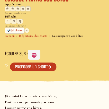
Appréciation
★
★
★
★
★
Pas encore de vote
Difficulté
Pas encore de vote
0
J’ai chanté
Accueil
Répertoire des chants
Laissez paître vos bêtes
ÉCOUTER SUR :
♡
+
Proposer un chant
(Refrain) Laissez paître vos bêtes,
Pastoureaux par monts par vaux ;
Laissez paître vos bêtes,