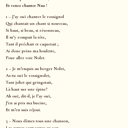
Et venez chanter Nau !
1 – J’ay ouï chanter le rossignol
Qui chantait un chant si nouveau,
Si haut, si beau, si résonneau,
Il m’y rompait la tête,
Tant il prêchait et caquetait ;
Ai donc prins ma houlette,
Pour aller voir Nolet.
2 – Je m’enquis au berger Nolet,
As-tu ouï le rossignolet,
Tant joliet qui gringotait,
Là haut sur une épine?
Ah ouï, dit-il, je l’ay ouï,
J’en ai pris ma bucine,
Et m’en suis réjoui.
3 – Nous dîmes tous une chanson,
Les autres sont venus au son.