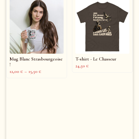
Mug Blanc Strasbourgeoise
T-shirt - Le Chasseur
!
24,50
€
12,00
€
–
15,50
€