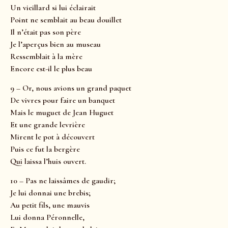
Un vieillard si lui éclairait
Point ne semblait au beau douillet
Il n’était pas son père
Je l’aperçus bien au museau
Ressemblait à la mère
Encore est-il le plus beau
9 – Or, nous avions un grand paquet
De vivres pour faire un banquet
Mais le muguet de Jean Huguet
Et une grande levrière
Mirent le pot à découvert
Puis ce fut la bergère
Qui laissa l’huis ouvert.
10 – Pas ne laissâmes de gaudir;
Je lui donnai une brebis;
Au petit fils, une mauvis
Lui donna Péronnelle,