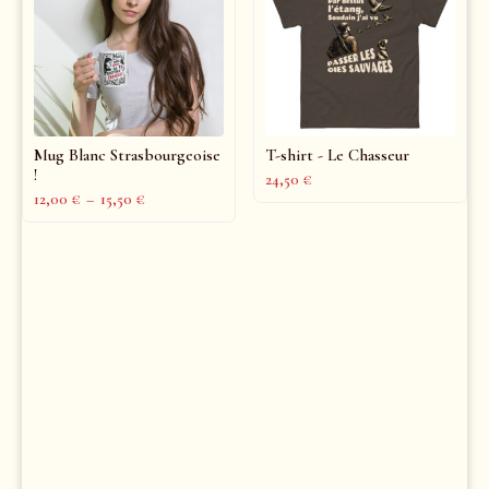
Mug Blanc Strasbourgeoise
T-shirt - Le Chasseur
!
24,50
€
12,00
€
–
15,50
€