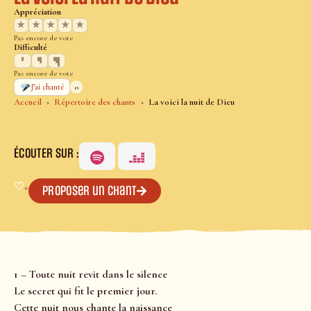
Appréciation
★
★
★
★
★
Pas encore de vote
Difficulté
Pas encore de vote
0
J’ai chanté
Accueil
Répertoire des chants
La voici la nuit de Dieu
ÉCOUTER SUR :
♡
+
Proposer un chant
1 – Toute nuit revit dans le silence
Le secret qui fit le premier jour.
Cette nuit nous chante la naissance