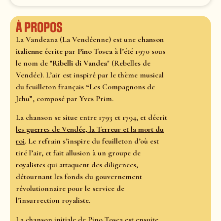
À propos
La Vandeana (La Vendéenne) est une
chanson
italienne
écrite par
Pino Tosca
à l’été 1970 sous
le nom de "
Ribelli di Vandea
" (Rebelles de
Vendée). L’air est inspiré par le thème musical
du feuilleton français “Les Compagnons de
Jehu”, composé par Yves Prim.
La chanson se situe entre 1793 et 1794, et décrit
les guerres de Vendée, la Terreur et la mort du
roi
. Le refrain s’inspire du feuilleton d’où est
tiré l’air, et fait allusion à un groupe de
royalistes
qui attaquent des diligences,
détournant les fonds du gouvernement
révolutionnaire pour le service de
l’insurrection royaliste.
La chanson initiale de Pino Tosca est ensuite