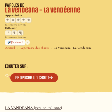
PAROLES DE
La Vendeana – La Vendéenne
Appréciation
★
★
★
★
★
Pas encore de vote
Difficulté
Pas encore de vote
0
J’ai chanté
Accueil
Répertoire des chants
La Vendeana - La Vendéenne
ÉCOUTER SUR :
♡
+
Proposer un chant
LA VANDEANA (version italienne)