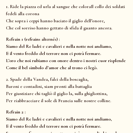
1. Ride la piazza ed urla al sangue che coloraIl collo dei soldati
fedeli alla corona
Che sopra i ceppi hanno baciato il giglio dell’onore,
Che col sorriso hanno gettato di sfida il guanto ancora.
Refrain 1 (refrains alternés) :
Siamo del Re ladri e cavalieri e nella notte noi andiamo,
E il vento freddo del terrore non ci potrà fermare.
L’oro che noi rubiamo con onore dentro i nostri cuor risplende
Come il bel simbolo d’amor che al trono ci legò.
2. Spade della Vandea, falci della boscaglia,
Baroni e contadini, siam pronti alla battaglia
Per giustiziare chi tagliò il giglio la, sulla ghigliottina,
Per riabbracciare il sole di Francia sulle nostre colline.
Refrain 2 :
Siamo del Re ladri e cavalieri e nella notte noi andiamo,
E il vento freddo del terrore non ci potrà fermare.