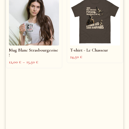
Mug Blanc Strasbourgeoise
T-shirt - Le Chasseur
!
24,50
€
12,00
€
–
15,50
€