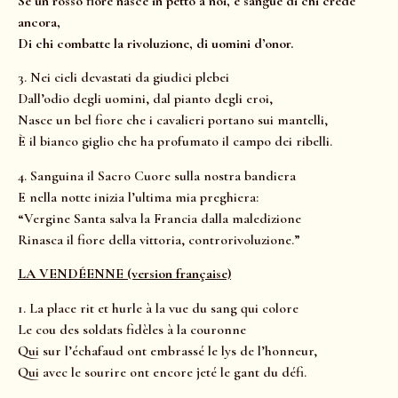
Se un rosso fiore nasce in petto a noi, è sangue di chi crede
ancora,
Di chi combatte la rivoluzione, di uomini d’onor.
3. Nei cieli devastati da giudici plebei
Dall’odio degli uomini, dal pianto degli eroi,
Nasce un bel fiore che i cavalieri portano sui mantelli,
È il bianco giglio che ha profumato il campo dei ribelli.
4. Sanguina il Sacro Cuore sulla nostra bandiera
E nella notte inizia l’ultima mia preghiera:
“Vergine Santa salva la Francia dalla maledizione
Rinasca il fiore della vittoria, controrivoluzione.”
LA VENDÉENNE (version française)
1. La place rit et hurle à la vue du sang qui colore
Le cou des soldats fidèles à la couronne
Qui sur l’échafaud ont embrassé le lys de l’honneur,
Qui avec le sourire ont encore jeté le gant du défi.