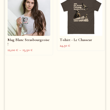
Mug Blanc Strasbourgeoise
T-shirt - Le Chasseur
!
24,50
€
12,00
€
–
15,50
€