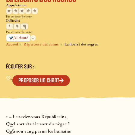
Appréciation
★
★
★
★
★
Pas encore de vote
Difficulté
Pas encore de vote
0
J’ai chanté
Accueil
Répertoire des chants
La liberté des nègres
ÉCOUTER SUR :
♡
+
Proposer un chant
1 – Le saviez-vous Républicains,
Quel sort était le sort du nègre ?
Qu’à son rang parmi les humains