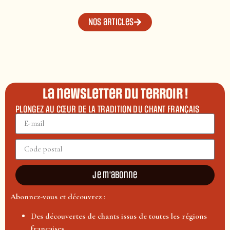
Nos articles
La newsletter du terroir !
PLONGEZ AU CŒUR DE LA TRADITION DU CHANT FRANÇAIS
Je m'abonne
Abonnez-vous et découvrez :
Des découvertes de chants issus de toutes les régions
françaises