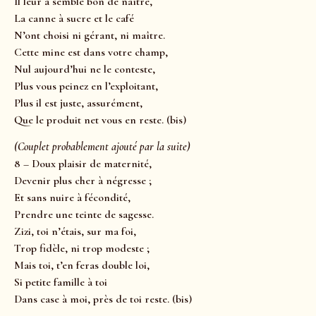
Il leur a semblé bon de naître,
La canne à sucre et le café
N’ont choisi ni gérant, ni maître.
Cette mine est dans votre champ,
Nul aujourd’hui ne le conteste,
Plus vous peinez en l’exploitant,
Plus il est juste, assurément,
Que le produit net vous en reste. (bis)
(Couplet probablement ajouté par la suite)
8 – Doux plaisir de maternité,
Devenir plus cher à négresse ;
Et sans nuire à fécondité,
Prendre une teinte de sagesse.
Zizi, toi n’étais, sur ma foi,
Trop fidèle, ni trop modeste ;
Mais toi, t’en feras double loi,
Si petite famille à toi
Dans case à moi, près de toi reste. (bis)