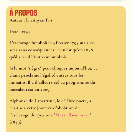
À propos
Auteur : le citoyen Piis
Date : 1794
L’esclavage fut aboli le 4 février 1794 mais ce
sera sans conséquences : ce n’est qu’en 1848
qu’il sera définitivement aboli.
Si le mot "nègre" peut choquer aujourd’hui, ce
chant proclame l’égalité entres tous les
humains. Il a d’ailleurs été au programme du
baccalauréat en 2009.
Alphonse de Lamartine, le célèbre poète, a
écrit sur cette journée d’abolition de
l’esclavage de 1794 une "
Marseillaise noire
"
(1839).