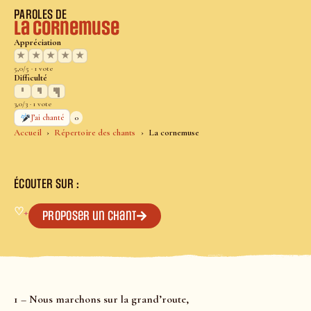
PAROLES DE
La cornemuse
Appréciation
★
★
★
★
★
5,0/5 · 1 vote
Difficulté
3,0/3 · 1 vote
0
J’ai chanté
Accueil
Répertoire des chants
La cornemuse
ÉCOUTER SUR :
♡
+
Proposer un chant
1 – Nous marchons sur la grand’route,