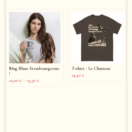
Mug Blanc Strasbourgeoise
T-shirt - Le Chasseur
!
24,50
€
12,00
€
–
15,50
€