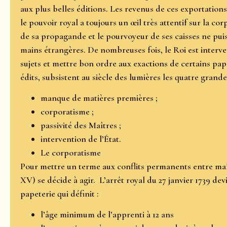
aux plus belles éditions. Les revenus de ces exportation
le pouvoir royal a toujours un œil très attentif sur la co
de sa propagande et le pourvoyeur de ses caisses ne pu
mains étrangères. De nombreuses fois, le Roi est interven
sujets et mettre bon ordre aux exactions de certains pape
édits, subsistent au siècle des lumières les quatre grandes
manque de matières premières ;
corporatisme ;
passivité des Maîtres ;
intervention de l’État.
Le corporatisme
Pour mettre un terme aux conflits permanents entre maî
XV) se décide à agir. L’arrêt royal du 27 janvier 1739 dev
papeterie qui définit :
l’âge minimum de l’apprenti à 12 ans