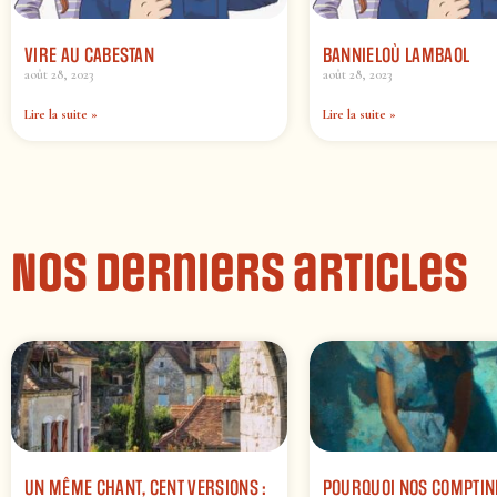
VIRE AU CABESTAN
BANNIELOÙ LAMBAOL
août 28, 2023
août 28, 2023
Lire la suite »
Lire la suite »
Nos derniers articles
UN MÊME CHANT, CENT VERSIONS :
POURQUOI NOS COMPTIN