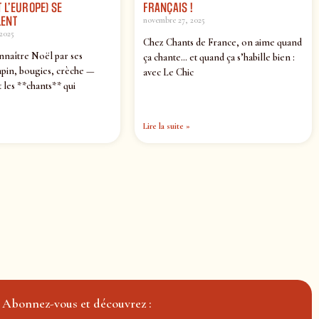
 L’EUROPE) SE
FRANÇAIS !
ENT
novembre 27, 2025
2025
Chez Chants de France, on aime quand
nnaître Noël par ses
ça chante… et quand ça s’habille bien :
pin, bougies, crèche —
avec Le Chic
 les **chants** qui
Lire la suite »
Abonnez-vous et découvrez :