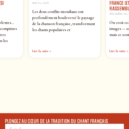
SI
FRANCE (ET
mai 21, 2026
RASSEMBL
Les deux conflits mondiaux ont
décembre 16, 
profondément bouleversé le paysage
olentes…
On croit co
de la chanson française, transformant
 comptines
images — sa
les chants populaires et
ires
mais ce sont
n les
Lire la suite »
Lire la suite »
PLONGEZ AU CŒUR DE LA TRADITION DU CHANT FRANÇAIS