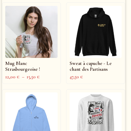
Mug Blanc
Sweat à capuche - Le
Strasbourgeoise !
chant des Partisans
12,00
€
–
15,50
€
47,50
€