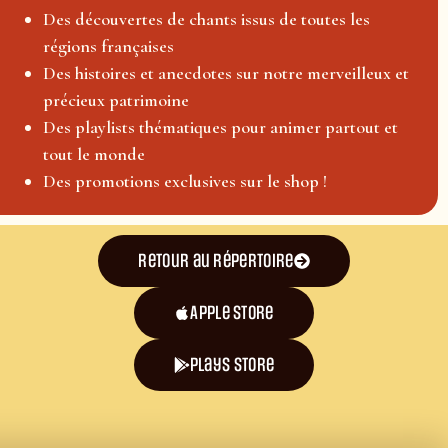
Des découvertes de chants issus de toutes les
régions françaises
Des histoires et anecdotes sur notre merveilleux et
précieux patrimoine
Des playlists thématiques pour animer partout et
tout le monde
Des promotions exclusives sur le shop !
Retour au répertoire
Apple Store
plays store