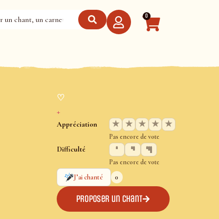
0
♡
+
★
★
★
★
★
Appréciation
Pas encore de vote
Difficulté
Pas encore de vote
0
J’ai chanté
Proposer un chant