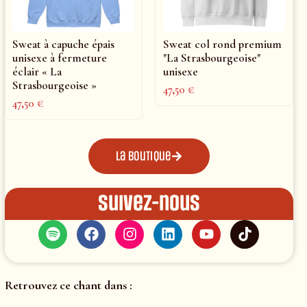
Sweat à capuche épais
Sweat col rond premium
unisexe à fermeture
"La Strasbourgeoise"
éclair « La
unisexe
Strasbourgeoise »
47,50
€
47,50
€
La boutique
Suivez-nous
Retrouvez ce chant dans :