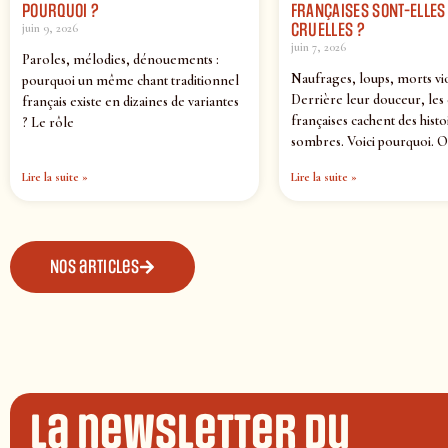
POURQUOI ?
FRANÇAISES SONT-ELLES 
CRUELLES ?
juin 9, 2026
juin 7, 2026
Paroles, mélodies, dénouements :
Naufrages, loups, morts vi
pourquoi un même chant traditionnel
Derrière leur douceur, les
français existe en dizaines de variantes
françaises cachent des histo
? Le rôle
sombres. Voici pourquoi. O
Lire la suite »
Lire la suite »
Nos articles
La newsletter du