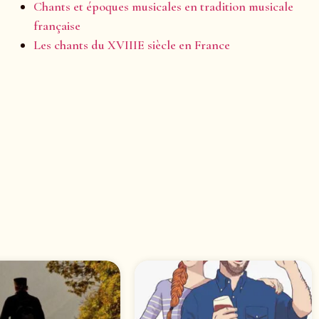
Chants et époques musicales en tradition musicale
française
Les chants du XVIIIE siècle en France