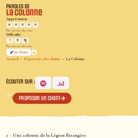
PAROLES DE
La Colonne
Appréciation
★
★
★
★
★
Pas encore de vote
Difficulté
Pas encore de vote
0
J’ai chanté
Accueil
Répertoire des chants
La Colonne
ÉCOUTER SUR :
♡
+
Proposer un chant
1 – Une colonne de la Légion Étrangère