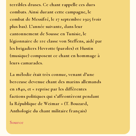
terribles druses. Ce chant rappelle ces durs
combats. Ainsi durant cette campagne, le
combat de Messifré, le 17 septembre 1925 (voir
plus bas). L’année suivante, dans leur
cantonnement de Sousse en Tunisie, le
légionnaire de 1re classe von Steffens, aidé par
les brigadiers Hevrotte (paroles) et Hustin
(musique) composent ce chant en hommage à
leurs camarades.
La mélodie était très connue, venant d’une
berceuse devenue chant des marins allemands
en 1840, et « reprise par les différentes
factions politiques qui s’affrontèrent pendant
la République de Weimar » (T. Bouzard,
Anthologie du chant militaire français)
Source