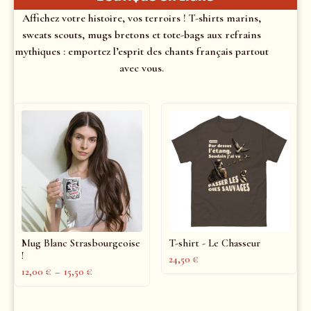
Affichez votre histoire, vos terroirs ! T-shirts marins,
sweats scouts, mugs bretons et tote-bags aux refrains
mythiques : emportez l’esprit des chants français partout
avec vous.
Mug Blanc Strasbourgeoise
T-shirt - Le Chasseur
!
24,50
€
12,00
€
–
15,50
€