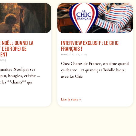
 NOËL : QUAND LA
INTERVIEW EXCLUSIF : LE CHIC
 L’EUROPE) SE
FRANÇAIS !
ENT
novembre 27, 2025
2025
Chez Chants de France, on aime quand
nnaître Noël par ses
ça chante… et quand ça s’habille bien :
pin, bougies, crèche —
avec Le Chic
 les **chants** qui
Lire la suite »