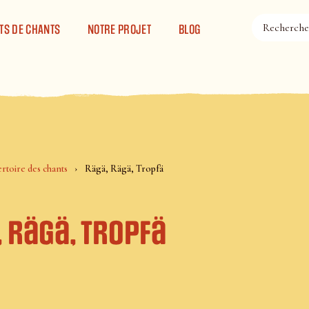
TS DE CHANTS
NOTRE PROJET
BLOG
rtoire des chants
Rägä, Rägä, Tropfä
 Rägä, Tropfä