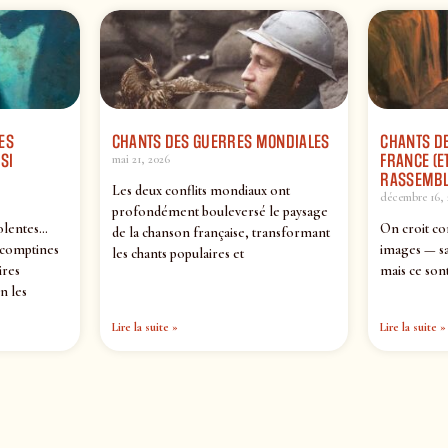
ES
CHANTS DES GUERRES MONDIALES
CHANTS DE
SI
FRANCE (ET
mai 21, 2026
RASSEMBL
Les deux conflits mondiaux ont
décembre 16, 
profondément bouleversé le paysage
olentes…
On croit co
de la chanson française, transformant
 comptines
images — sa
les chants populaires et
ires
mais ce sont
n les
Lire la suite »
Lire la suite »