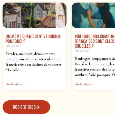
UN MÊME CHANT, CENT VERSIONS :
POURQUOI NOS COMPTIN
POURQUOI ?
FRANÇAISES SONT-ELLES 
CRUELLES ?
juin 9, 2026
juin 7, 2026
Paroles, mélodies, dénouements :
Naufrages, loups, morts vi
pourquoi un même chant traditionnel
Derrière leur douceur, les
français existe en dizaines de variantes
françaises cachent des histo
? Le rôle
sombres. Voici pourquoi. O
Lire la suite »
Lire la suite »
Nos articles