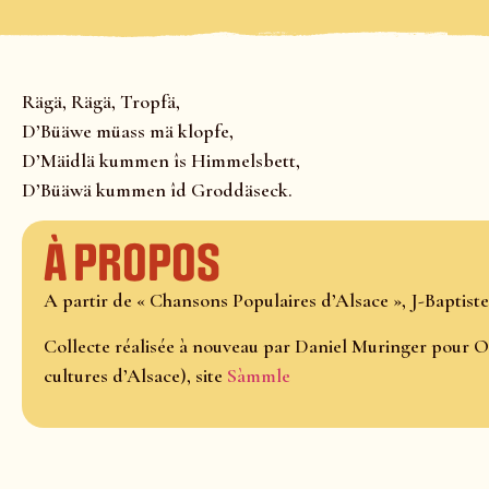
Rägä, Rägä, Tropfä,
D’Büäwe müass mä klopfe,
D’Mäidlä kummen îs Himmelsbett,
D’Büäwä kummen îd Groddäseck.
À propos
A partir de « Chansons Populaires d’Alsace », J-Baptiste
Collecte réalisée à nouveau par Daniel Muringer pour O
cultures d’Alsace), site
Sàmmle