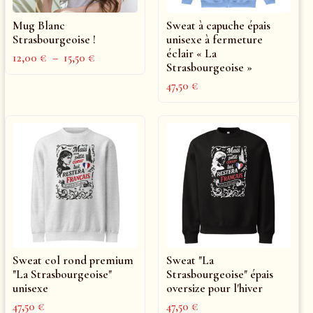
Mug Blanc
Sweat à capuche épais
Strasbourgeoise !
unisexe à fermeture
éclair « La
12,00
€
–
15,50
€
Strasbourgeoise »
47,50
€
Sweat col rond premium
Sweat "La
"La Strasbourgeoise"
Strasbourgeoise" épais
unisexe
oversize pour l'hiver
47,50
€
47,50
€