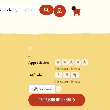
0
♡
+
★
★
★
★
★
Appréciation
Pas encore de vote
Difficulté
Pas encore de vote
0
J’ai chanté
Proposer un chant