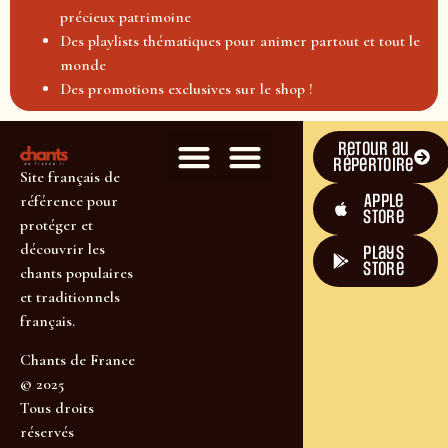
précieux patrimoine
Des playlists thématiques pour animer partout et tout le
monde
Des promotions exclusives sur le shop !
Retour au
répertoire
Site français de
Apple
référence pour
Store
protéger et
découvrir les
plays
store
chants populaires
et traditionnels
français.
Chants de France
© 2025
Tous droits
réservés