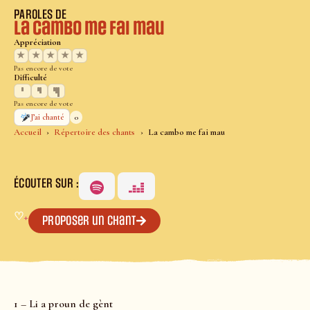
PAROLES DE
La cambo me fai mau
Appréciation
★
★
★
★
★
Pas encore de vote
Difficulté
Pas encore de vote
0
J’ai chanté
Accueil
Répertoire des chants
La cambo me fai mau
ÉCOUTER SUR :
♡
+
Proposer un chant
1 – Li a proun de gènt