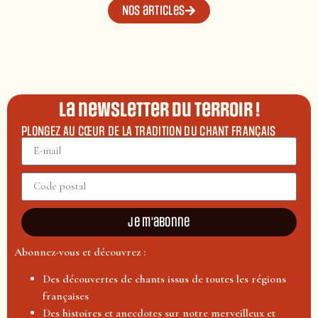
Nos articles
La newsletter du terroir !
PLONGEZ AU CŒUR DE LA TRADITION DU CHANT FRANÇAIS
Je m'abonne
Abonnez-vous et découvrez :
Des découvertes de chants issus de toutes les régions
françaises
Des histoires et anecdotes sur notre merveilleux et