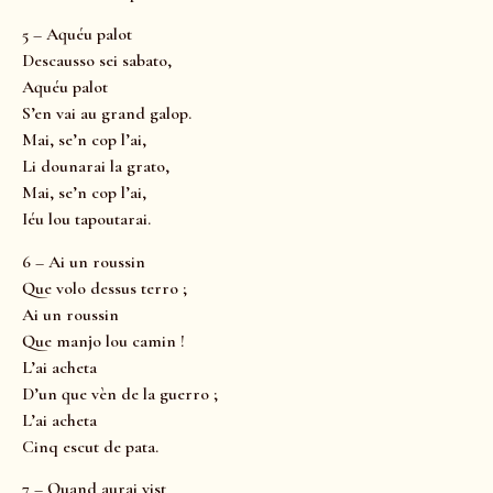
5 – Aquéu palot
Descausso sei sabato,
Aquéu palot
S’en vai au grand galop.
Mai, se’n cop l’ai,
Li dounarai la grato,
Mai, se’n cop l’ai,
Iéu lou tapoutarai.
6 – Ai un roussin
Que volo dessus terro ;
Ai un roussin
Que manjo lou camin !
L’ai acheta
D’un que vèn de la guerro ;
L’ai acheta
Cinq escut de pata.
7 – Quand aurai vist