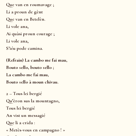
Que van en roumavage ;
Li a proun de gènt
Que van en Betelèn.
Li vole ana,
Ai quàsi proun courage ;
Li vole ana,
S’iéu pode camina.
(Refrain) La cambo me fai mau,
Bouto sello, bouto sello ;
La cambo me fai mau,
Bouto sello à moun chivau.
2 – Tous lei bergié
Qu’èron sus la mountagno,
Tous lei bergié
An vist un messagié
Que li a crida :
« Metès-vous en campagno ! »