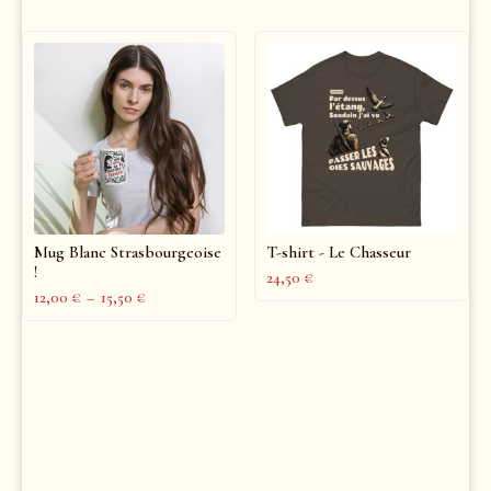
Mug Blanc Strasbourgeoise
T-shirt - Le Chasseur
!
24,50
€
12,00
€
–
15,50
€