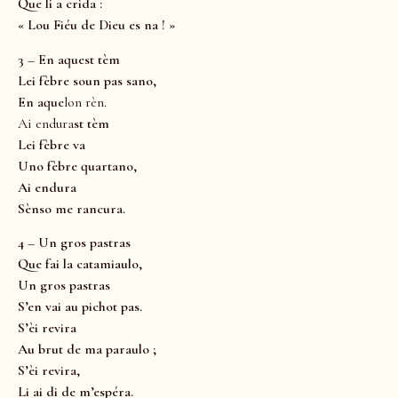
Que li a crida :
« Lou Fiéu de Dieu es na ! »
3 – En aquest tèm
Lei fèbre soun pas sano,
En aque
lon rèn.
Ai endura
st tèm
Lei fèbre va
Uno fèbre quartano,
Ai endura
Sènso me rancura.
4 – Un gros pastras
Que fai la catamiaulo,
Un gros pastras
S’en vai au pichot pas.
S’èi revira
Au brut de ma paraulo ;
S’èi revira,
Li ai di de m’espéra.