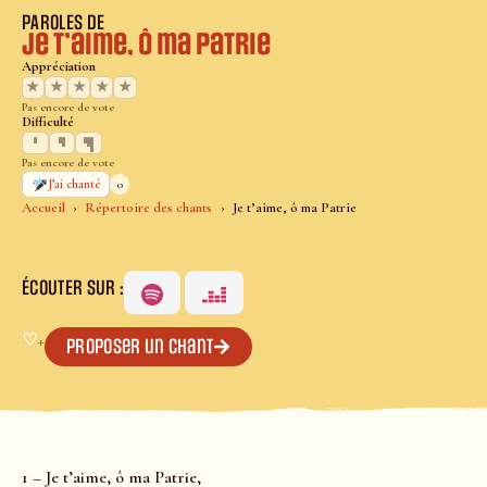
PAROLES DE
Je t’aime, ô ma Patrie
Appréciation
★
★
★
★
★
Pas encore de vote
Difficulté
Pas encore de vote
0
J’ai chanté
Accueil
Répertoire des chants
Je t’aime, ô ma Patrie
ÉCOUTER SUR :
♡
+
Proposer un chant
1 – Je t’aime, ô ma Patrie,