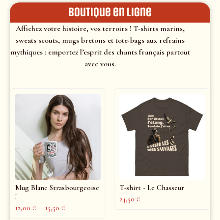
Boutique en ligne
Affichez votre histoire, vos terroirs ! T-shirts marins,
sweats scouts, mugs bretons et tote-bags aux refrains
mythiques : emportez l’esprit des chants français partout
avec vous.
Mug Blanc Strasbourgeoise
T-shirt - Le Chasseur
!
24,50
€
12,00
€
–
15,50
€