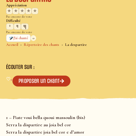
Appréciation
★
★
★
★
★
Pas encore de vote
Difficulté
Pas encore de vote
0
J’ai chanté
Accueil
Répertoire des chants
La despartire
ÉCOUTER SUR :
♡
+
Proposer un chant
1 – Piate voui bella quoui massoulin (bis)
Serra la dispartire au joia bel cor
Serra la dispartire joia bel cor e d’amor