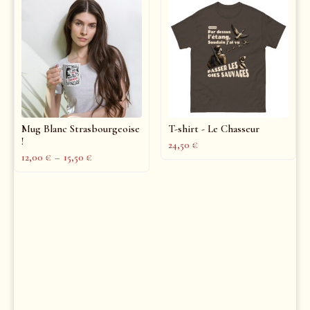
Mug Blanc Strasbourgeoise
T-shirt - Le Chasseur
!
24,50
€
12,00
€
–
15,50
€