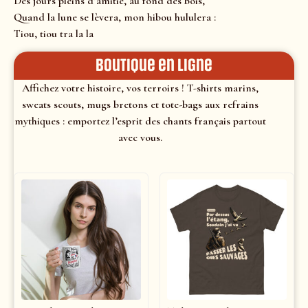
Des jours pleins d’amitié, au fond des bois,
Quand la lune se lèvera, mon hibou hululera :
Tiou, tiou tra la la
Boutique en ligne
Affichez votre histoire, vos terroirs ! T-shirts marins,
sweats scouts, mugs bretons et tote-bags aux refrains
mythiques : emportez l’esprit des chants français partout
avec vous.