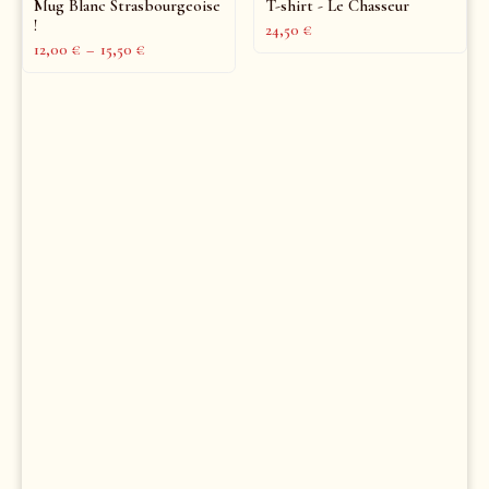
Mug Blanc Strasbourgeoise
T-shirt - Le Chasseur
!
24,50
€
12,00
€
–
15,50
€