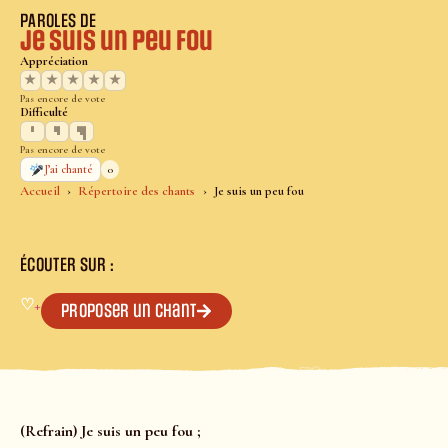
PAROLES DE
Je suis un peu fou
Appréciation
★
★
★
★
★
Pas encore de vote
Difficulté
Pas encore de vote
0
J’ai chanté
Accueil
Répertoire des chants
Je suis un peu fou
ÉCOUTER SUR :
♡
+
Proposer un chant
(Refrain) Je suis un peu fou ;