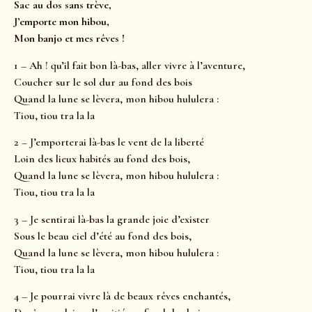
Sac au dos sans trève,
J’emporte mon hibou,
Mon banjo et mes rêves !
1 – Ah ! qu’il fait bon là-bas, aller vivre à l’aventure,
Coucher sur le sol dur au fond des bois
Quand la lune se lèvera, mon hibou hululera :
Tiou, tiou tra la la
2 – J’emporterai là-bas le vent de la liberté
Loin des lieux habités au fond des bois,
Quand la lune se lèvera, mon hibou hululera :
Tiou, tiou tra la la
3 – Je sentirai là-bas la grande joie d’exister
Sous le beau ciel d’été au fond des bois,
Quand la lune se lèvera, mon hibou hululera :
Tiou, tiou tra la la
4 – Je pourrai vivre là de beaux rêves enchantés,