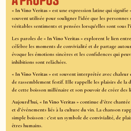
À propos
«
In Vino Veritas
» est une expression latine qui signifie « 
souvent utilisée pour souligner l’idée que les personnes 
véritables sentiments et pensées lorsqu’elles sont sous l’
Les paroles de «
In Vino Veritas
» explorent le lien entre
célèbre les moments de convivialité et de partage autour
évoque les émotions sincères et les confidences qui peuv
inhibitions sont relâchées.
«
In Vino Veritas
» est souvent interprétée avec chaleur
de rassemblement festif. Elle rappelle les plaisirs de la 
de cette boisson millénaire et son pouvoir de créer des li
Aujourd’hui, «
In Vino Veritas
» continue d’être chantée 
et d’événements liés à la culture du vin. La chanson rapp
simple boisson : c’est un symbole de convivialité, de plais
êtres humains.