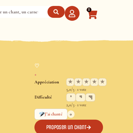
0
♡
+
★
★
★
★
★
Appréciation
5,0/5 · 1 vote
Difficulté
2,0/3 · 1 vote
0
J’ai chanté
Proposer un chant