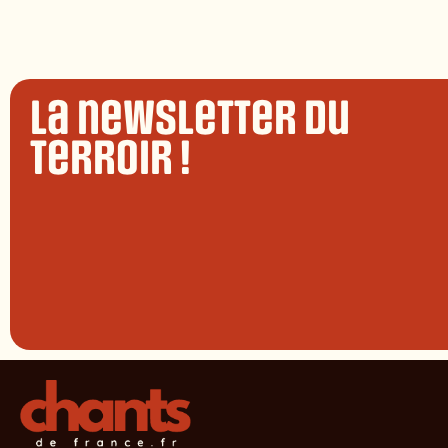
La newsletter du
terroir !