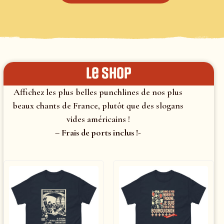
le shop
Affichez les plus belles punchlines de nos plus
beaux chants de France, plutôt que des slogans
vides américains !
– Frais de ports inclus !-