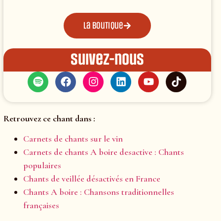
La boutique
Suivez-nous
Retrouvez ce chant dans :
Carnets de chants sur le vin
Carnets de chants A boire desactive : Chants
populaires
Chants de veillée désactivés en France
Chants A boire : Chansons traditionnelles
françaises