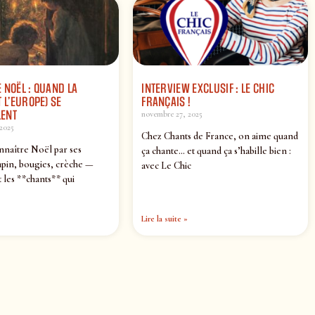
 NOËL : QUAND LA
INTERVIEW EXCLUSIF : LE CHIC
 L’EUROPE) SE
FRANÇAIS !
ENT
novembre 27, 2025
2025
Chez Chants de France, on aime quand
nnaître Noël par ses
ça chante… et quand ça s’habille bien :
pin, bougies, crèche —
avec Le Chic
 les **chants** qui
Lire la suite »