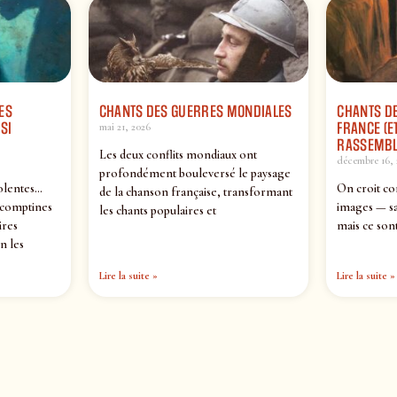
ES
CHANTS DES GUERRES MONDIALES
CHANTS DE
SI
FRANCE (ET
mai 21, 2026
RASSEMBL
Les deux conflits mondiaux ont
décembre 16, 
profondément bouleversé le paysage
olentes…
On croit co
de la chanson française, transformant
 comptines
images — sa
les chants populaires et
ires
mais ce sont
n les
Lire la suite »
Lire la suite »