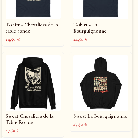
T-shirt - Chevaliers de la
T-shirt - La
table ronde
Bourguignonne
24,50
€
24,50
€
Sweat Chevaliers de la
Sweat La Bourguignonne
Table Ronde
47,50
€
47,50
€