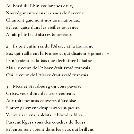
Au bord du Rhin coulant ses eaux,
Nos régiments dans les rues de Saverne
Chantent gaiement nos airs nationaux
Et leur gaité dans les vieilles tavernes
A fait pâlir les sinistres bourreaux
2 – Ils ont enfin rendu l’Alsace et la Lorraine
Eux qui raillaient la France et qui disaient « jamais ! «
Ils n’avaient su là-bas que déchaîner la haine
Mais le cœur de l’Alsace était resté français
Oui le cœur de l’Alsace était resté français
3 – Metz et Strasbourg on vous pavoise
Grisez vous donc des trois couleurs
Aux toits pointus couverts d’ardoise
Flottez gaiement drapeaux vainqueurs
Vieux alsaciens, soldats et blondes filles
Passent légers sous des couches de fleurs
Et lentement voient dans les yeux qui brillent