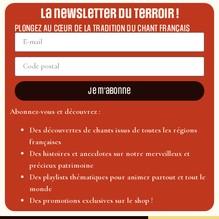
La newsletter du terroir !
PLONGEZ AU CŒUR DE LA TRADITION DU CHANT FRANÇAIS
Je m'abonne
Abonnez-vous et découvrez :
Des découvertes de chants issus de toutes les régions
françaises
Des histoires et anecdotes sur notre merveilleux et
précieux patrimoine
Des playlists thématiques pour animer partout et tout le
monde
Des promotions exclusives sur le shop !