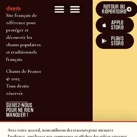
Retour au
répertoire
Site français de
Apple
référence pour
Store
protéger et
découvrir les
plays
store
chants populaires
et traditionnels
français.
Chants de France
© 2025
Tous droits
réservés
SUIVEZ-NOUS
POUR NE RIEN
MANQUER !
Avec votre accord, nous utilisons des traceurs pour mesurer
l'audience, améliorer nos campagnes et afficher des vidéos externes.