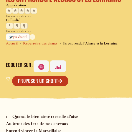
Appréciation
★
★
★
★
★
Pas encore de vote
Difficulté
Pas encore de vote
0
J’ai chanté
Accueil
Répertoire des chants
Ils ont rendu l’Alsace et la Lorraine
ÉCOUTER SUR :
♡
+
Proposer un chant
1 – Quand le bien aimé trésaille d’aise
Au bruit des fers de nos chevaux
Entend vibrer la Marseillaise