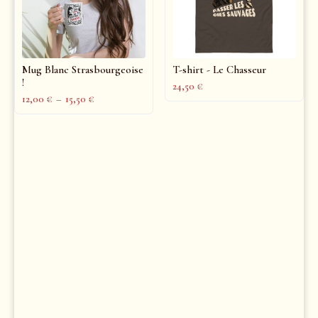
Mug Blanc Strasbourgeoise
T-shirt - Le Chasseur
!
24,50
€
12,00
€
–
15,50
€