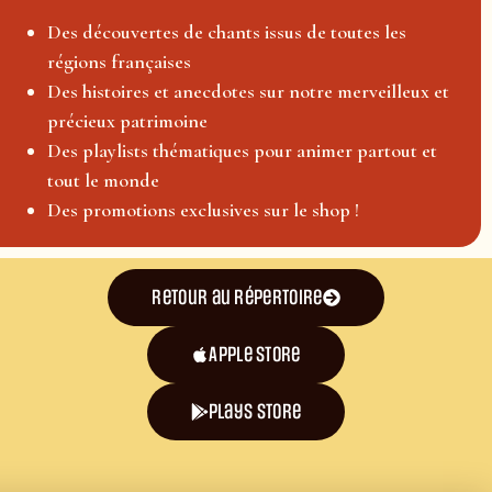
Des découvertes de chants issus de toutes les
régions françaises
Des histoires et anecdotes sur notre merveilleux et
précieux patrimoine
Des playlists thématiques pour animer partout et
tout le monde
Des promotions exclusives sur le shop !
Retour au répertoire
Apple Store
plays store