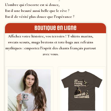
L’ombre qui t’escorte est si douce,
Est-il une beauté aussi belle que le rêve ?
Est-il de vérité plus douce que l’espérance ?
Boutique en ligne
Affichez votre histoire, vos terroirs ! T-shirts marins,
sweats scouts, mugs bretons et tote-bags aux refrains
mythiques : emportez l’esprit des chants français partout
avec vous.