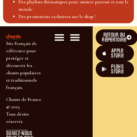
Des playlists thématiques pour animer partout et tout le
monde
Des promotions exclusives sur le shop !
Retour au
répertoire
Site français de
Apple
référence pour
Store
protéger et
découvrir les
plays
store
chants populaires
et traditionnels
français.
Chants de France
© 2025
Tous droits
réservés
SUIVEZ-NOUS