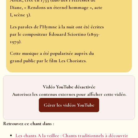
Aricie, créé en 1733 (duo des Prêtresses de
Diane, « Rendons un éternel hommage », acte
I, scène 3).
Les paroles de l’Hymne à la nuit ont été écrites
par le compositeur Édouard Sciortino (1893-
1979).
Cette musique a été popularisée auprès du
grand public par le film Les Choristes.
Vidéo YouTube désactivée
Autorisez les contenus externes pour afficher cette vidéo.
Gérer les vidéos YouTube
Retrouvez ce chant dans :
Les chants A la veillee : Chants traditionnels à découvrir