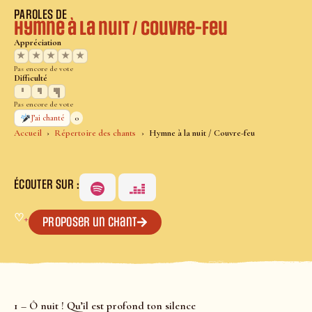
PAROLES DE
Hymne à la nuit / Couvre-feu
Appréciation
★
★
★
★
★
Pas encore de vote
Difficulté
Pas encore de vote
0
J’ai chanté
Accueil
Répertoire des chants
Hymne à la nuit / Couvre-feu
ÉCOUTER SUR :
♡
+
Proposer un chant
1 – Ô nuit ! Qu’il est profond ton silence