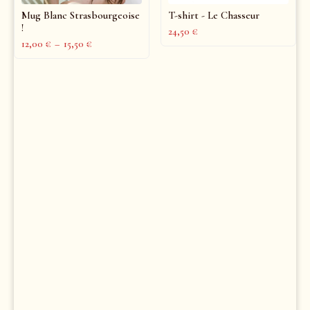
Mug Blanc Strasbourgeoise
T-shirt - Le Chasseur
!
24,50
€
12,00
€
–
15,50
€