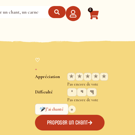
0
♡
+
★
★
★
★
★
Appréciation
Pas encore de vote
Difficulté
Pas encore de vote
0
J’ai chanté
Proposer un chant