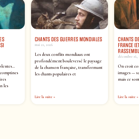
ES
CHANTS DES GUERRES MONDIALES
CHANTS DE
SI
FRANCE (ET
mai 21, 2026
RASSEMBL
Les deux conflits mondiaux ont
décembre 16, 
profondément bouleversé le paysage
olentes…
On croit co
de la chanson française, transformant
 comptines
images — sa
les chants populaires et
ires
mais ce sont
n les
Lire la suite »
Lire la suite »