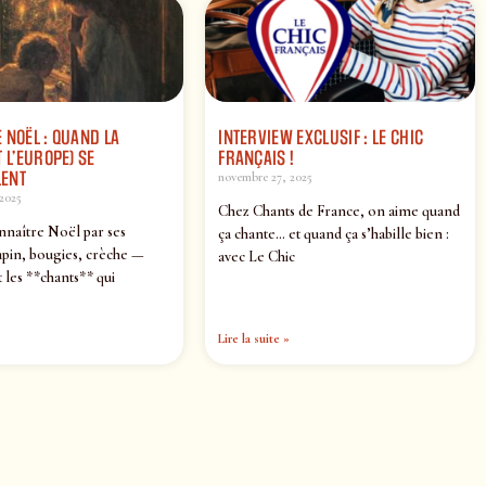
 NOËL : QUAND LA
INTERVIEW EXCLUSIF : LE CHIC
 L’EUROPE) SE
FRANÇAIS !
ENT
novembre 27, 2025
2025
Chez Chants de France, on aime quand
nnaître Noël par ses
ça chante… et quand ça s’habille bien :
pin, bougies, crèche —
avec Le Chic
 les **chants** qui
Lire la suite »