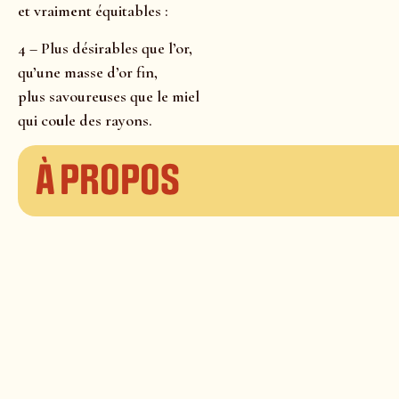
et vraim
e
nt équitables :
4 – Plus désir
a
bles que l’or,
qu’une m
a
sse d’or fin,
plus savoure
u
ses que le miel
qui co
u
le des rayons.
À propos