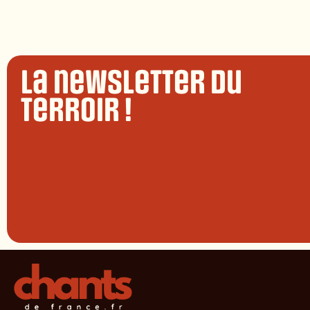
La newsletter du
terroir !