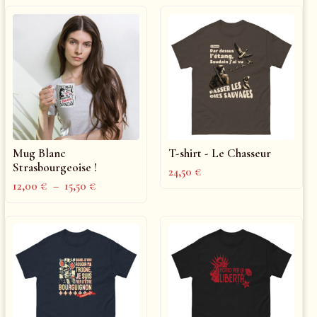
Mug Blanc
T-shirt - Le Chasseur
Strasbourgeoise !
24,50
€
12,00
€
–
15,50
€