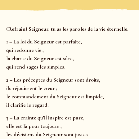
(Refrain) Seigneur, tu as les paroles de la vie éternelle.
1 – La loi du Seigne
u
r est parfaite,
qui red
o
nne vie ;
la charte du Seigne
u
r est sûre,
qui rend s
a
ges les simples.
2 – Les préceptes du Seigne
u
r sont droits,
ils réjou
i
ssent le cœur ;
le commandement du Seigne
u
r est limpide,
il clarif
i
e le regard.
3 – La crainte qu’il insp
i
re est pure,
elle est l
à
pour toujours ;
les décisions du Seigne
u
r sont justes