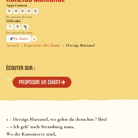
Appréciation
★
★
★
★
★
Pas encore de vote
Difficulté
Pas encore de vote
0
J’ai chanté
Accueil
Répertoire des chants
Herzigs Marianel
ÉCOUTER SUR :
♡
+
Proposer un chant
1 – Herzigs Marianel, wo gehst du denn hin ? (bis)
– « Ich geh’ nach Strassburg naus,
Wo die Kanonierer sind,