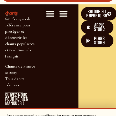
Retour au
répertoire
Site français de
Apple
référence pour
Store
protéger et
découvrir les
plays
store
chants populaires
et traditionnels
français.
Chants de France
© 2025
Tous droits
réservés
SUIVEZ-NOUS
POUR NE RIEN
MANQUER !
Avec votre accord, nous utilisons des traceurs pour mesurer