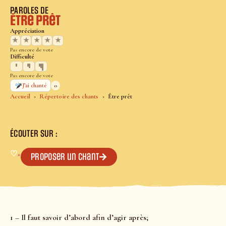
PAROLES DE
Être prêt
Appréciation
★
★
★
★
★
Pas encore de vote
Difficulté
Pas encore de vote
0
J’ai chanté
Accueil
Répertoire des chants
Être prêt
ÉCOUTER SUR :
♡
+
Proposer un chant
1 – Il faut savoir d’abord afin d’agir après;