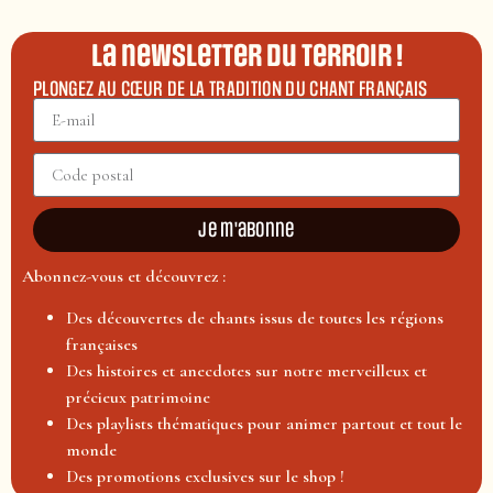
La newsletter du terroir !
PLONGEZ AU CŒUR DE LA TRADITION DU CHANT FRANÇAIS
Je m'abonne
Abonnez-vous et découvrez :
Des découvertes de chants issus de toutes les régions
françaises
Des histoires et anecdotes sur notre merveilleux et
précieux patrimoine
Des playlists thématiques pour animer partout et tout le
monde
Des promotions exclusives sur le shop !