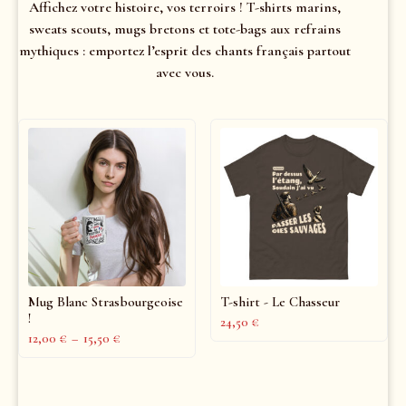
Affichez votre histoire, vos terroirs ! T-shirts marins,
sweats scouts, mugs bretons et tote-bags aux refrains
mythiques : emportez l’esprit des chants français partout
avec vous.
Mug Blanc Strasbourgeoise
T-shirt - Le Chasseur
!
24,50
€
12,00
€
–
15,50
€