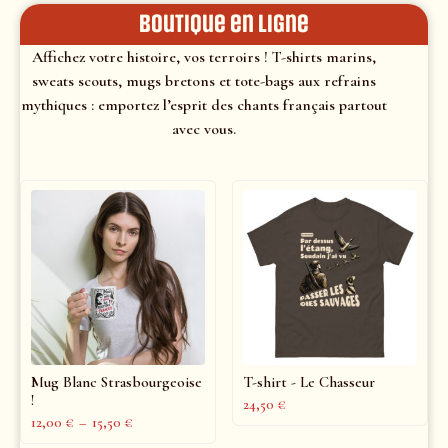
Boutique en ligne
Affichez votre histoire, vos terroirs ! T-shirts marins,
sweats scouts, mugs bretons et tote-bags aux refrains
mythiques : emportez l’esprit des chants français partout
avec vous.
Mug Blanc Strasbourgeoise
T-shirt - Le Chasseur
!
24,50
€
12,00
€
–
15,50
€