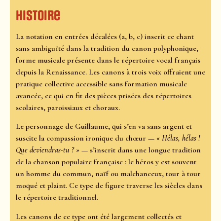
Histoire
La notation en entrées décalées (a, b, c) inscrit ce chant
sans ambiguïté dans la tradition du canon polyphonique,
forme musicale présente dans le répertoire vocal français
depuis la Renaissance. Les canons à trois voix offraient une
pratique collective accessible sans formation musicale
avancée, ce qui en fit des pièces prisées des répertoires
scolaires, paroissiaux et choraux.
Le personnage de Guillaume, qui s’en va sans argent et
suscite la compassion ironique du chœur —
« Hélas, hélas !
Que deviendras-tu ? »
— s’inscrit dans une longue tradition
de la chanson populaire française : le héros y est souvent
un homme du commun, naïf ou malchanceux, tour à tour
moqué et plaint. Ce type de figure traverse les siècles dans
le répertoire traditionnel.
Les canons de ce type ont été largement collectés et