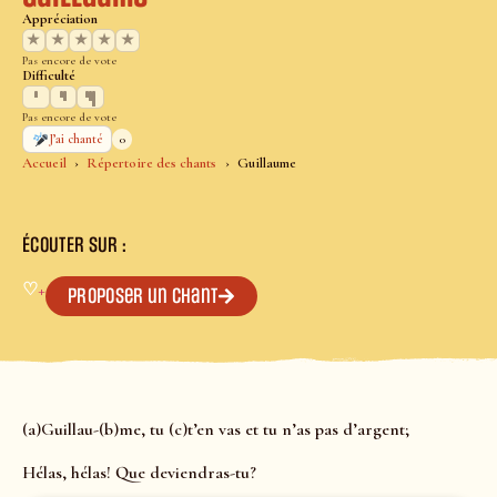
Appréciation
★
★
★
★
★
Pas encore de vote
Difficulté
Pas encore de vote
0
J’ai chanté
Accueil
Répertoire des chants
Guillaume
ÉCOUTER SUR :
♡
+
Proposer un chant
(a)Guillau-(b)me, tu (c)t’en vas et tu n’as pas d’argent;
Hélas, hélas! Que deviendras-tu?